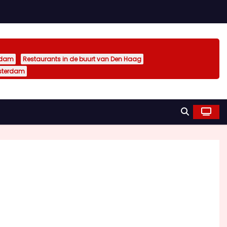
rdam
Restaurants in de buurt van Den Haag
sterdam