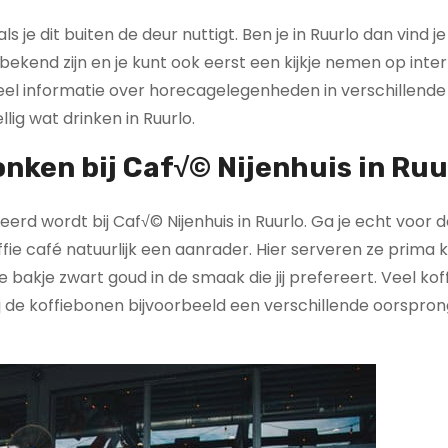
ls je dit buiten de deur nuttigt. Ben je in Ruurlo dan vind j
ekend zijn en je kunt ook eerst een kijkje nemen op inte
veel informatie over horecagelegenheden in verschillende
lig wat drinken in Ruurlo.
ken bij Caf√© Nijenhuis in Ruu
eerd wordt bij Caf√© Nijenhuis in Ruurlo. Ga je echt voor 
ffie café natuurlijk een aanrader. Hier serveren ze prima ko
 bakje zwart goud in de smaak die jij prefereert. Veel kof
bij de koffiebonen bijvoorbeeld een verschillende oorspro