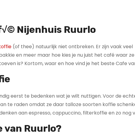
f√© Nijenhuis Ruurlo
offie
(of thee) natuurlijk niet ontbreken. Er zijn vaak veel
kkie en meer maar hoe kies je nu juist het café waar ze
g toeven is? Kortom, waar en hoe vind je het beste Cafe va
fie
 handig eerst te bedenken wat je wilt nuttigen. Voor de echt
é aan te raden omdat ze daar talloze soorten koffie schen
 denken aan espresso, cappuccino, filterkoffie en zo nog 
fe van Ruurlo?