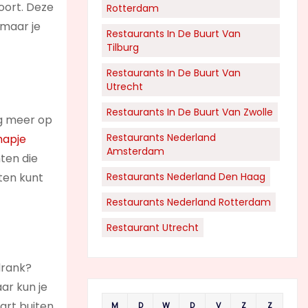
oort. Deze
Rotterdam
 maar je
Restaurants In De Buurt Van
Tilburg
Restaurants In De Buurt Van
Utrecht
Restaurants In De Buurt Van Zwolle
nog meer op
Restaurants Nederland
hapje
Amsterdam
hten die
eten kunt
Restaurants Nederland Den Haag
Restaurants Nederland Rotterdam
Restaurant Utrecht
drank?
ar kun je
art buiten
M
D
W
D
V
Z
Z