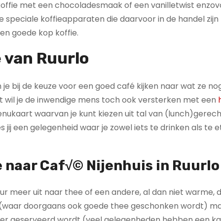
 koffie met een chocoladesmaak of een vanilletwist enzov
e speciale koffieapparaten die daarvoor in de handel zijn
en goede kop koffie.
 van Ruurlo
 kun je bij de keuze voor een goed café kijken naar wat ze 
ent wil je de inwendige mens toch ook versterken met een
menukaart waarvan je kunt kiezen uit tal van (lunch)gerec
 jij een gelegenheid waar je zowel iets te drinken als te 
 naar Caf√© Nijenhuis in Ruurlo
eur meer uit naar thee of een andere, al dan niet warme, 
zen (waar doorgaans ook goede thee geschonken wordt) ma
wat er geserveerd wordt (veel gelegenheden hebben een ka