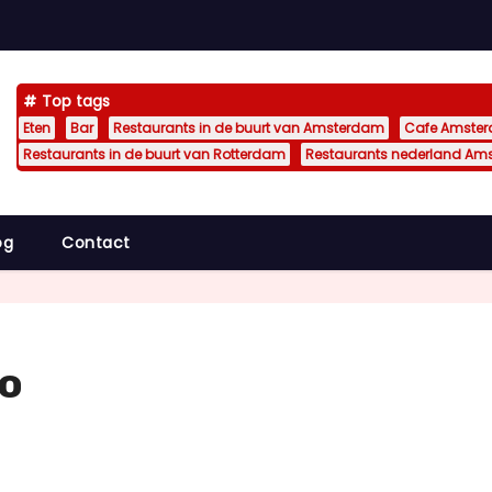
Top tags
Eten
Bar
Restaurants in de buurt van Amsterdam
Cafe Amste
Restaurants in de buurt van Rotterdam
Restaurants nederland Am
og
Contact
lo