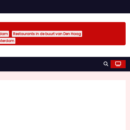
rdam
Restaurants in de buurt van Den Haag
sterdam