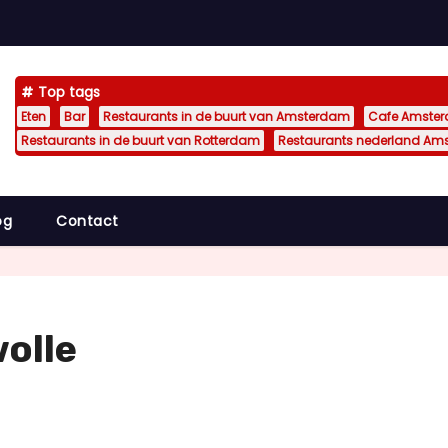
Top tags
Eten
Bar
Restaurants in de buurt van Amsterdam
Cafe Amste
Restaurants in de buurt van Rotterdam
Restaurants nederland Am
og
Contact
olle