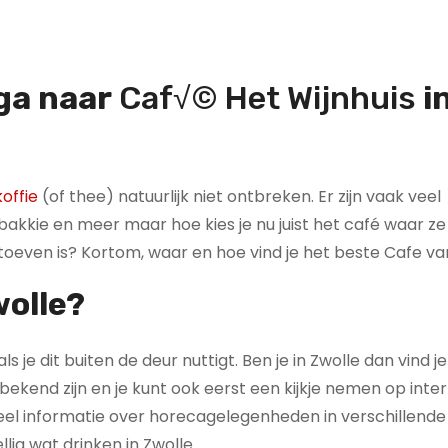
 ga naar
Caf√© Het Wijnhuis
i
offie
(of thee) natuurlijk niet ontbreken. Er zijn vaak veel
kkie en meer maar hoe kies je nu juist het café waar ze
g toeven is? Kortom, waar en hoe vind je het beste Cafe va
wolle?
ls je dit buiten de deur nuttigt. Ben je in Zwolle dan vind j
ekend zijn en je kunt ook eerst een kijkje nemen op inte
veel informatie over horecagelegenheden in verschillende
lig wat drinken in Zwolle.