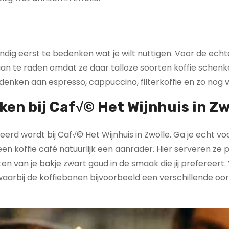
 handig eerst te bedenken wat je wilt nuttigen. Voor de echt
é aan te raden omdat ze daar talloze soorten koffie schen
 denken aan espresso, cappuccino, filterkoffie en zo nog 
en bij Caf√© Het Wijnhuis in Zw
eerd wordt bij Caf√© Het Wijnhuis in Zwolle. Ga je echt vo
 een koffie café natuurlijk een aanrader. Hier serveren ze 
en van je bakje zwart goud in de smaak die jij prefereert. 
 waarbij de koffiebonen bijvoorbeeld een verschillende o