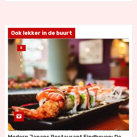
Ook lekker in de buurt
B
L
O
G
Modern Japans Restaurant Eindhoven: De