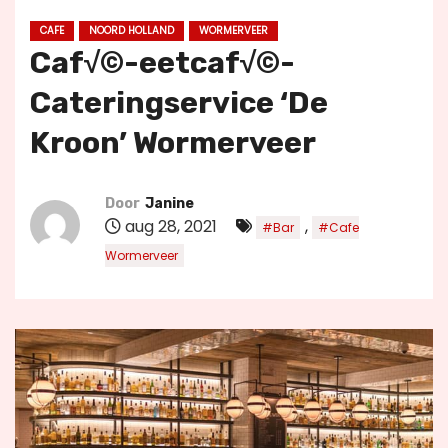
u
CAFE
NOORD HOLLAND
WORMERVEER
d
Caf√©-eetcaf√©-
Cateringservice ‘De
Kroon’ Wormerveer
Door
Janine
aug 28, 2021
,
#Bar
#Cafe
Wormerveer