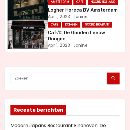
AMSTERDAM
CAFE
NOORD HOLLAND
i
Logher Horeca BV Amsterdam
Apr 1, 2023
Janine
g
CAFE
DONGEN
NOORD BRABANT
a
Caf√© De Gouden Leeuw
Dongen
t
Apr 1, 2023
Janine
i
e
Recente berichten
Modern Japans Restaurant Eindhoven: De