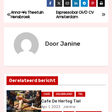
Anna¬¥s Theetuin
Espressobar Ol√© CV
B
Hensbroek
Amsterdam
e
r
Door
Janine
i
c
h
t
Gerelateerd bericht
n
CAFE
GELDERLAND
TIEL
a
Cafe De Hertog Tiel
Apr 1, 2023
Janine
v