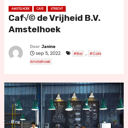
u
AMSTELHOEK
CAFE
UTRECHT
d
Caf√© de Vrijheid B.V.
Amstelhoek
Door
Janine
sep 5, 2022
,
#Bar
#Cafe
Amstelhoek