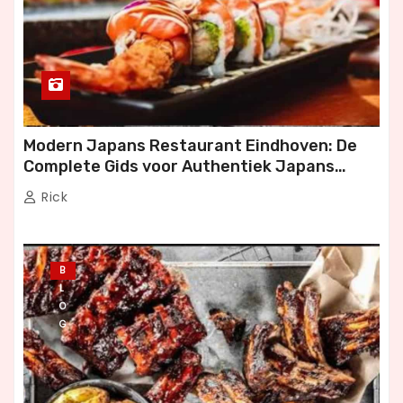
Modern Japans Restaurant Eindhoven: De
Complete Gids voor Authentiek Japans
Dineren
Rick
B
L
O
G