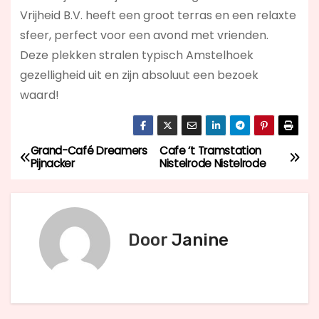
Vrijheid B.V.
heeft een groot terras en een relaxte
sfeer, perfect voor een avond met vrienden.
Deze plekken stralen typisch Amstelhoek
gezelligheid uit en zijn absoluut een bezoek
waard!
Grand-Café Dreamers
Cafe ‘t Tramstation
B
Pijnacker
Nistelrode Nistelrode
e
r
Door
Janine
i
c
h