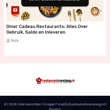
Diner Cadeau Restaurants: Alles Over
Gebruik, Saldo en Inleveren
Rick
© |
2026
|
Alle berichten
| Vragen? mail(a)restaurantvandaag.nl |
Privacy