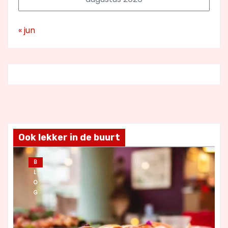
« jun
Ook lekker in de buurt
B
L
O
G