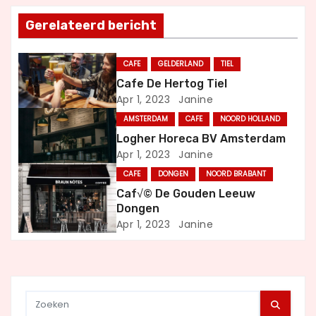
t
Gerelateerd bericht
n
CAFE
GELDERLAND
TIEL
a
Cafe De Hertog Tiel
Apr 1, 2023
Janine
v
AMSTERDAM
CAFE
NOORD HOLLAND
i
Logher Horeca BV Amsterdam
Apr 1, 2023
Janine
g
CAFE
DONGEN
NOORD BRABANT
a
Caf√© De Gouden Leeuw
Dongen
t
Apr 1, 2023
Janine
i
e