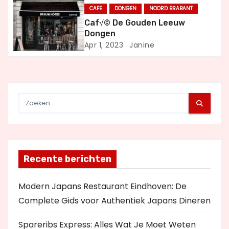
g
CAFE
DONGEN
NOORD BRABANT
a
Caf√© De Gouden Leeuw
Dongen
t
Apr 1, 2023
Janine
i
e
Recente berichten
Modern Japans Restaurant Eindhoven: De
Complete Gids voor Authentiek Japans Dineren
Spareribs Express: Alles Wat Je Moet Weten