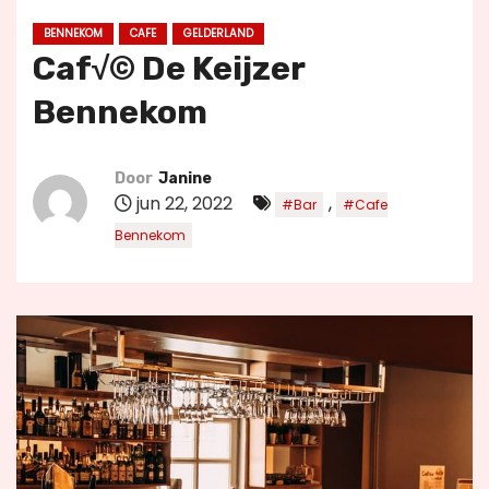
u
BENNEKOM
CAFE
GELDERLAND
d
Caf√© De Keijzer
Bennekom
Door
Janine
jun 22, 2022
,
#Bar
#Cafe
Bennekom