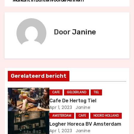
e
r
Door
Janine
i
c
h
t
Gerelateerd bericht
n
CAFE
GELDERLAND
TIEL
a
Cafe De Hertog Tiel
Apr 1, 2023
Janine
v
AMSTERDAM
CAFE
NOORD HOLLAND
i
Logher Horeca BV Amsterdam
Apr 1, 2023
Janine