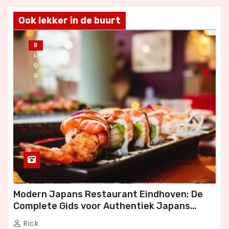
Ook lekker in de buurt
B
L
O
G
Modern Japans Restaurant Eindhoven: De
Complete Gids voor Authentiek Japans
Dineren
Rick