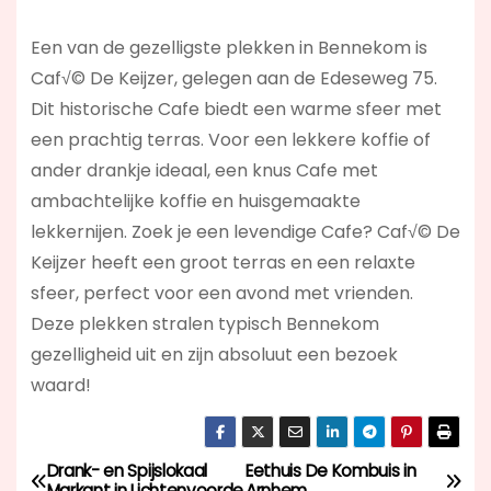
Een van de gezelligste plekken in Bennekom is
Caf√© De Keijzer, gelegen aan de Edeseweg 75.
Dit historische Cafe biedt een warme sfeer met
een prachtig terras. Voor een lekkere koffie of
ander drankje ideaal, een knus Cafe met
ambachtelijke koffie en huisgemaakte
lekkernijen. Zoek je een levendige Cafe? Caf√© De
Keijzer
heeft een groot terras en een relaxte
sfeer, perfect voor een avond met vrienden.
Deze plekken stralen typisch Bennekom
gezelligheid uit en zijn absoluut een bezoek
waard!
Drank- en Spijslokaal
Eethuis De Kombuis in
B
Markant in Lichtenvoorde
Arnhem