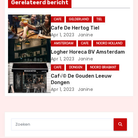
Gerelateerd bericht
n
CAFE
GELDERLAND
TIEL
a
Cafe De Hertog Tiel
Apr 1, 2023
Janine
v
AMSTERDAM
CAFE
NOORD HOLLAND
i
Logher Horeca BV Amsterdam
Apr 1, 2023
Janine
g
CAFE
DONGEN
NOORD BRABANT
a
Caf√© De Gouden Leeuw
Dongen
t
Apr 1, 2023
Janine
i
e