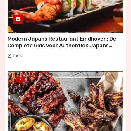
Modern Japans Restaurant Eindhoven: De
Complete Gids voor Authentiek Japans
Dineren
Rick
B
L
O
G