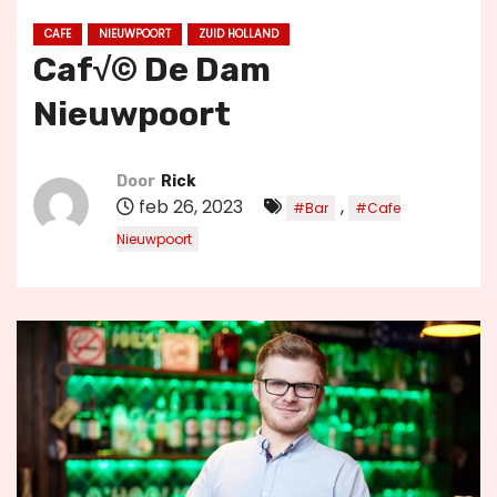
u
CAFE
NIEUWPOORT
ZUID HOLLAND
d
Caf√© De Dam
Nieuwpoort
Door
Rick
feb 26, 2023
,
#Bar
#Cafe
Nieuwpoort