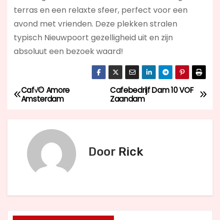
terras en een relaxte sfeer, perfect voor een
avond met vrienden. Deze plekken stralen
typisch Nieuwpoort gezelligheid uit en zijn
absoluut een bezoek waard!
Caf√© Amore
Cafebedrijf Dam 10 VOF
B
Amsterdam
Zaandam
e
r
Door
Rick
i
c
h
t