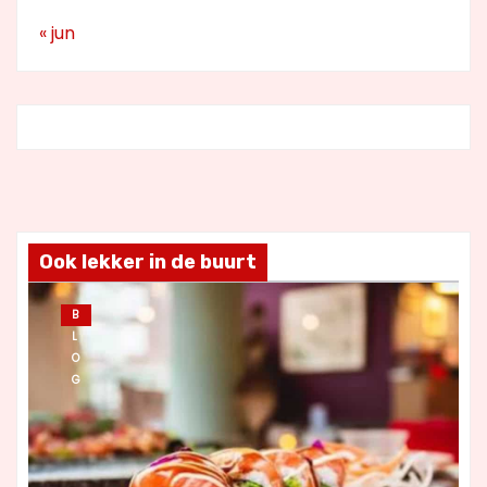
« jun
Ook lekker in de buurt
B
L
O
G