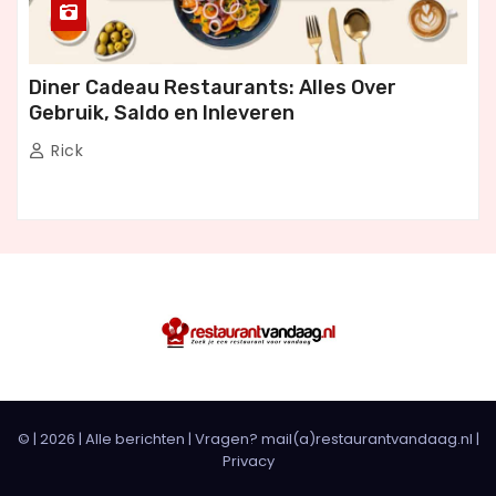
Diner Cadeau Restaurants: Alles Over
Gebruik, Saldo en Inleveren
Rick
© |
2026
|
Alle berichten
| Vragen? mail(a)restaurantvandaag.nl |
Privacy