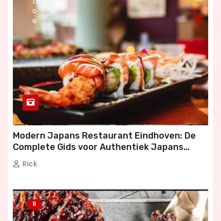
L
O
G
Modern Japans Restaurant Eindhoven: De
Complete Gids voor Authentiek Japans
Dineren
Rick
B
L