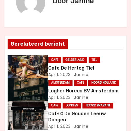
Door
Janine
i
c
h
t
Gerelateerd bericht
n
CAFE
GELDERLAND
TIEL
a
Cafe De Hertog Tiel
Apr 1, 2023
Janine
v
AMSTERDAM
CAFE
NOORD HOLLAND
i
Logher Horeca BV Amsterdam
Apr 1, 2023
Janine
g
CAFE
DONGEN
NOORD BRABANT
a
Caf√© De Gouden Leeuw
Dongen
t
Apr 1, 2023
Janine