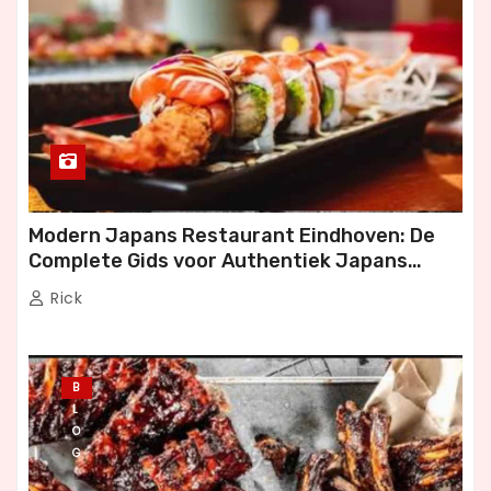
Modern Japans Restaurant Eindhoven: De
Complete Gids voor Authentiek Japans
Dineren
Rick
B
L
O
G