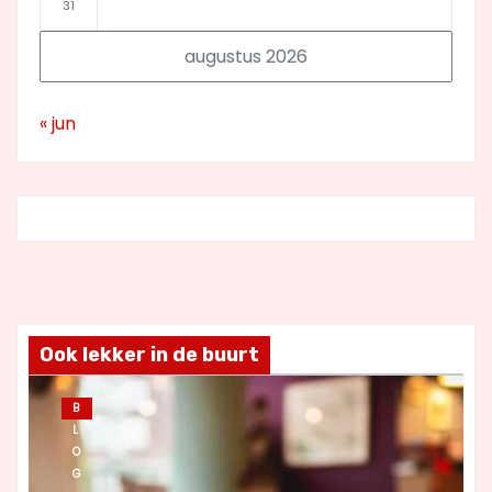
31
augustus 2026
« jun
Ook lekker in de buurt
B
L
O
G