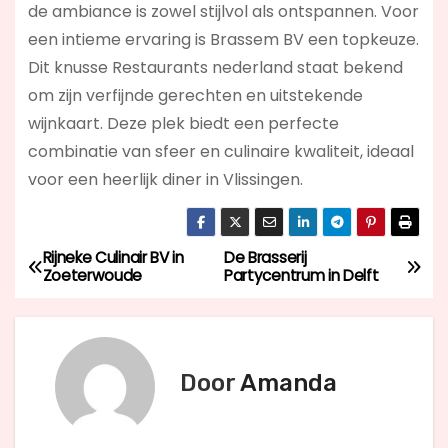
de ambiance is zowel stijlvol als ontspannen. Voor
een intieme ervaring is Brassem BV een topkeuze.
Dit knusse Restaurants nederland staat bekend
om zijn verfijnde gerechten en uitstekende
wijnkaart. Deze plek biedt een perfecte
combinatie van sfeer en culinaire kwaliteit, ideaal
voor een heerlijk diner in Vlissingen.
Rijneke Culinair BV in
De Brasserij
B
Zoeterwoude
Partycentrum in Delft
e
r
Door
Amanda
i
c