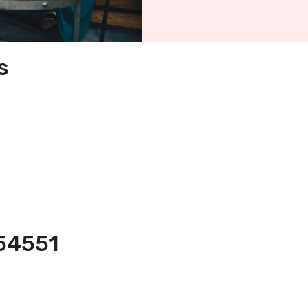
s
354551