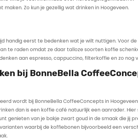
nt maken. Zo kun je gezellig wat drinken in Hoogeveen.
tijd handig eerst te bedenken wat je wilt nuttigen. Voor d
é aan te raden omdat ze daar talloze soorten koffie schen
 denken aan espresso, cappuccino, filterkoffie en zo nog 
ken bij BonneBella CoffeeConce
rveerd wordt bij BonneBella CoffeeConcepts in Hoogeveen.
rinken dan is een koffie café natuurlijk een aanrader. Hie
unt genieten van je bakje zwart goud in de smaak die jij pr
i varianten waarbij de koffiebonen bijvoorbeeld een versc
ak.