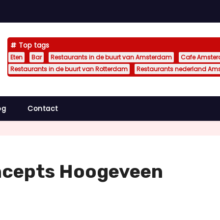
Top tags
Eten
Bar
Restaurants in de buurt van Amsterdam
Cafe Amste
Restaurants in de buurt van Rotterdam
Restaurants nederland Am
og
Contact
ncepts Hoogeveen