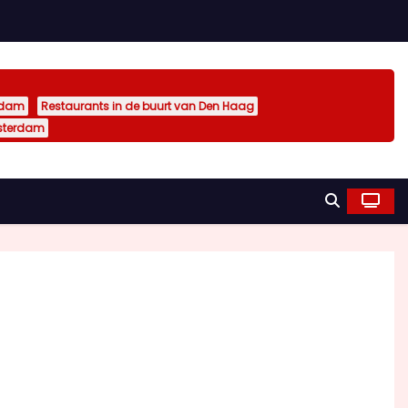
rdam
Restaurants in de buurt van Den Haag
sterdam