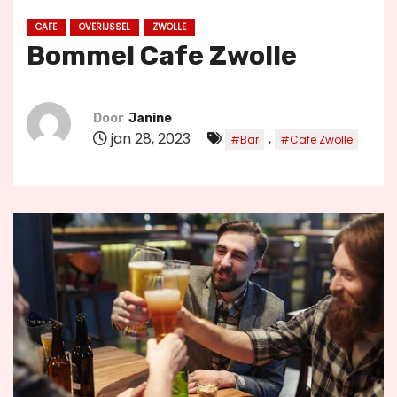
u
CAFE
OVERIJSSEL
ZWOLLE
d
Bommel Cafe Zwolle
Door
Janine
jan 28, 2023
,
#Bar
#Cafe Zwolle