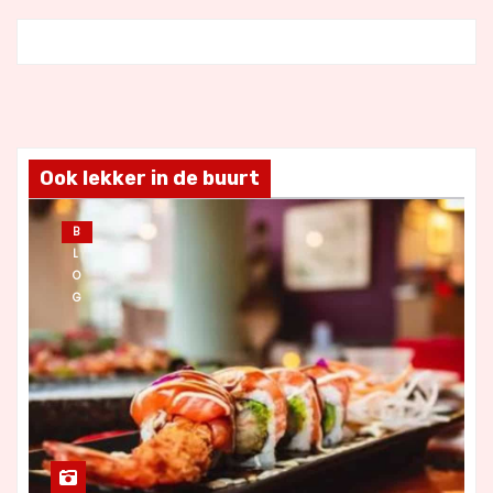
Ook lekker in de buurt
B
L
O
G