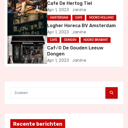
a
Cafe De Hertog Tiel
Apr 1, 2023
Janine
v
AMSTERDAM
CAFE
NOORD HOLLAND
i
Logher Horeca BV Amsterdam
Apr 1, 2023
Janine
g
CAFE
DONGEN
NOORD BRABANT
a
Caf√© De Gouden Leeuw
Dongen
t
Apr 1, 2023
Janine
i
e
Recente berichten