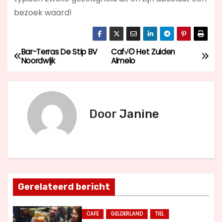
bezoek waard!
Bar-Terras De Stip BV
Caf√© Het Zuiden
B
Noordwijk
Almelo
e
r
Door
Janine
i
c
h
t
Gerelateerd bericht
n
CAFE
GELDERLAND
TIEL