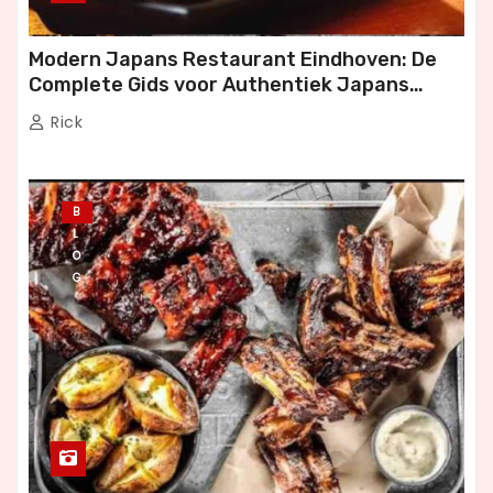
Modern Japans Restaurant Eindhoven: De
Complete Gids voor Authentiek Japans
Dineren
Rick
B
L
O
G