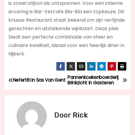
is zowel stijlvol als ontspannen. Voor een intieme
ervaring is Bar-Eetcafe Bla-Bla een topkeuze. Dit
knusse Restaurant staat bekend om zijn verfijnde
gerechten en uitstekende wijnkaart. Deze plek
biedt een perfecte combinatie van sfeer en
culinaire kwaliteit, ideaal voor een heerlijk diner in
Nijkerk.
Pannenkoekenboerderij
B
Nefertiti in Sas Van Gent
Brinkzicht in Gasteren
e
r
Door
Rick
i
c