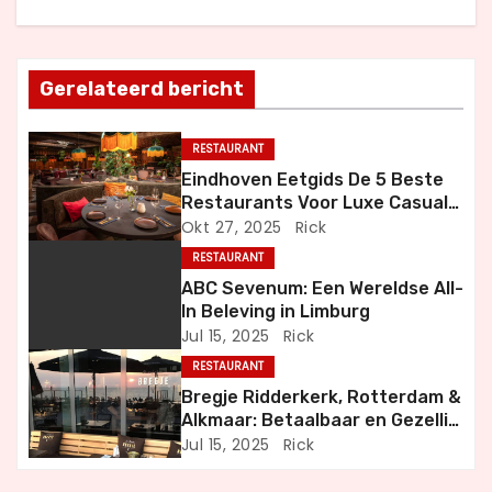
h
t
Gerelateerd bericht
n
RESTAURANT
a
Eindhoven Eetgids De 5 Beste
Restaurants Voor Luxe Casual
v
en Bijzondere Momenten
Okt 27, 2025
Rick
i
RESTAURANT
ABC Sevenum: Een Wereldse All-
g
In Beleving in Limburg
Jul 15, 2025
Rick
a
RESTAURANT
t
Bregje Ridderkerk, Rotterdam &
Alkmaar: Betaalbaar en Gezellig
i
Uit Eten
Jul 15, 2025
Rick