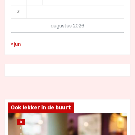
31
augustus 2026
« jun
Ook lekker in de buurt
B
L
O