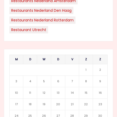
Restaurants Nederland Amsterdam
Restaurants Nederland Den Haag
Restaurants Nederland Rotterdam
Restaurant Utrecht
M
D
W
D
V
Z
Z
1
2
3
4
5
6
7
8
9
10
11
12
13
14
15
16
17
18
19
20
21
22
23
24
25
26
27
28
29
30