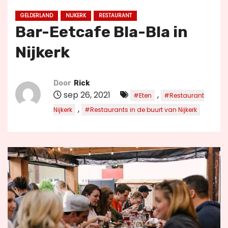
u
GELDERLAND
NIJKERK
RESTAURANT
d
Bar-Eetcafe Bla-Bla in
Nijkerk
Door
Rick
sep 26, 2021
,
#Eten
#Restaurant
,
Nijkerk
#Restaurants in de buurt van Nijkerk