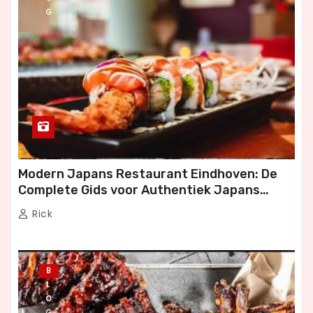
G
Modern Japans Restaurant Eindhoven: De
Complete Gids voor Authentiek Japans
Dineren
Rick
B
L
O
G