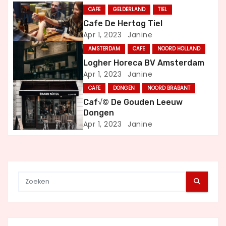
CAFE
GELDERLAND
TIEL
a
Cafe De Hertog Tiel
Apr 1, 2023
Janine
v
AMSTERDAM
CAFE
NOORD HOLLAND
i
Logher Horeca BV Amsterdam
Apr 1, 2023
Janine
g
CAFE
DONGEN
NOORD BRABANT
a
Caf√© De Gouden Leeuw
Dongen
t
Apr 1, 2023
Janine
i
e