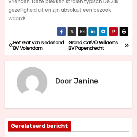
vrienden. Deze plekken stralen typisch De Zilk
gezelligheid uit en zijn absoluut een bezoek
waard!
Het Gat van Nederland
Grand Caf√© Willaerts
B
BV Volendam
BV Papendrecht
e
r
Door
Janine
i
c
h
t
Gerelateerd bericht
n