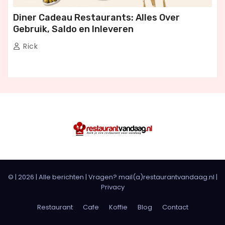
Diner Cadeau Restaurants: Alles Over
Gebruik, Saldo en Inleveren
Rick
© |
2026
|
Alle berichten
| Vragen? mail(a)restaurantvandaag.nl |
Privacy
Restaurant
Cafe
Koffie
Blog
Contact