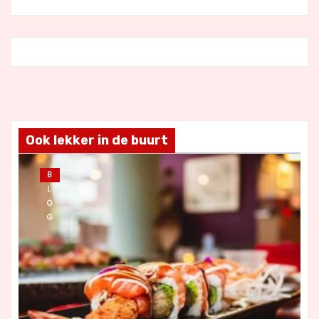
Ook lekker in de buurt
B
L
O
G