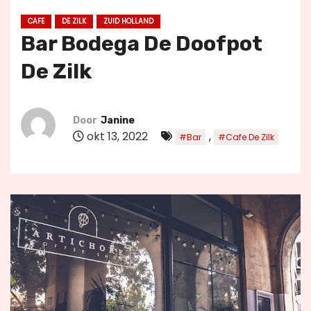
u
CAFE
DE ZILK
ZUID HOLLAND
d
Bar Bodega De Doofpot
De Zilk
Door
Janine
okt 13, 2022
,
#Bar
#Cafe De Zilk