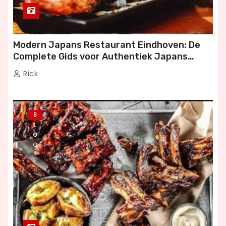
Modern Japans Restaurant Eindhoven: De
Complete Gids voor Authentiek Japans
Dineren
Rick
B
L
O
G