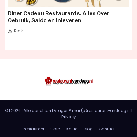
Diner Cadeau Restaurants: Alles Over
Gebruik, Saldo en Inleveren
Rick
© |
2026
|
Alle berichten
| Vragen? mail(a)restaurantvandaag.nl |
Privacy
Restaurant
Cafe
Koffie
Blog
Contact