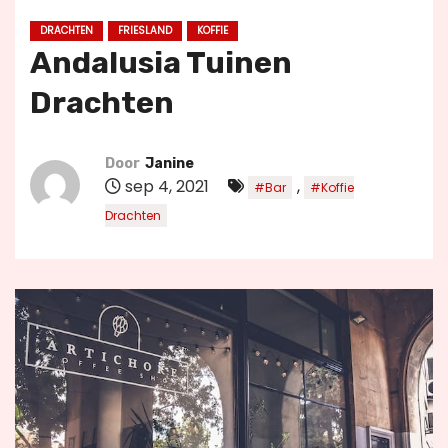
u
DRACHTEN
FRIESLAND
KOFFIE
d
Andalusia Tuinen
Drachten
Door
Janine
sep 4, 2021
,
#Bar
#Koffie
Drachten