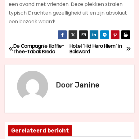
een avond met vrienden. Deze plekken stralen
typisch Drachten gezelligheid uit en zijn absoluut
een bezoek waard!
De Compagnie Koffie-
Hotel “Hid Hero Hiem” in
B
Thee-Tabak Breda
Bolsward
e
r
Door
Janine
i
c
h
t
Gerelateerd bericht