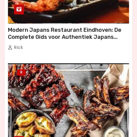
Modern Japans Restaurant Eindhoven: De
Complete Gids voor Authentiek Japans
Dineren
Rick
B
L
O
G