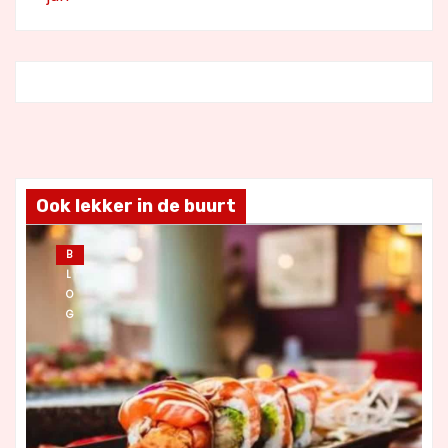
Ook lekker in de buurt
B
L
O
G