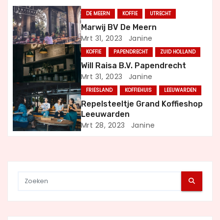
n
DE MEERN
KOFFIE
UTRECHT
a
Marwij BV De Meern
Mrt 31, 2023
Janine
v
KOFFIE
PAPENDRECHT
ZUID HOLLAND
i
Will Raisa B.V. Papendrecht
Mrt 31, 2023
Janine
g
FRIESLAND
KOFFIEHUIS
LEEUWARDEN
a
Repelsteeltje Grand Koffieshop
Leeuwarden
t
Mrt 28, 2023
Janine
i
e