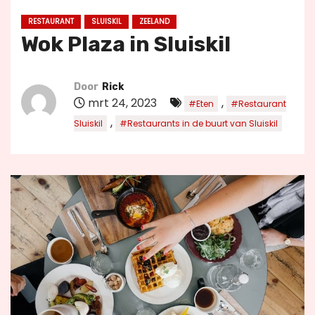
u
RESTAURANT
SLUISKIL
ZEELAND
d
Wok Plaza in Sluiskil
Door
Rick
mrt 24, 2023
,
#Eten
#Restaurant
,
Sluiskil
#Restaurants in de buurt van Sluiskil