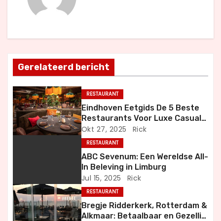
c
h
t
Gerelateerd bericht
n
a
RESTAURANT
Eindhoven Eetgids De 5 Beste
v
Restaurants Voor Luxe Casual
en Bijzondere Momenten
Okt 27, 2025
Rick
i
RESTAURANT
g
ABC Sevenum: Een Wereldse All-
In Beleving in Limburg
a
Jul 15, 2025
Rick
RESTAURANT
t
Bregje Ridderkerk, Rotterdam &
i
Alkmaar: Betaalbaar en Gezellig