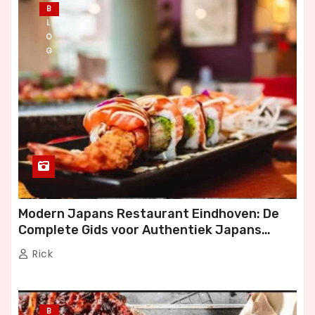
B
L
O
G
Modern Japans Restaurant Eindhoven: De
Complete Gids voor Authentiek Japans
Dineren
Rick
B