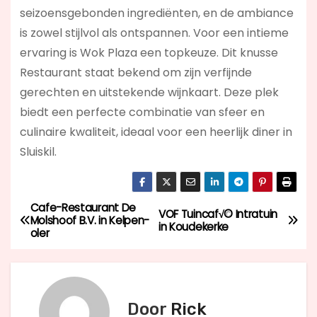
seizoensgebonden ingrediënten, en de ambiance
is zowel stijlvol als ontspannen. Voor een intieme
ervaring is Wok Plaza een topkeuze. Dit knusse
Restaurant staat bekend om zijn verfijnde
gerechten en uitstekende wijnkaart. Deze plek
biedt een perfecte combinatie van sfeer en
culinaire kwaliteit, ideaal voor een heerlijk diner in
Sluiskil.
Cafe-Restaurant De
B
VOF Tuincaf√© Intratuin
Molshoof B.V. in Kelpen-
in Koudekerke
oler
e
r
i
Door
Rick