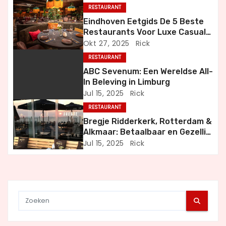
n
RESTAURANT
Eindhoven Eetgids De 5 Beste
a
Restaurants Voor Luxe Casual
en Bijzondere Momenten
Okt 27, 2025
Rick
v
RESTAURANT
i
ABC Sevenum: Een Wereldse All-
In Beleving in Limburg
g
Jul 15, 2025
Rick
a
RESTAURANT
Bregje Ridderkerk, Rotterdam &
t
Alkmaar: Betaalbaar en Gezellig
Uit Eten
Jul 15, 2025
Rick
i
e