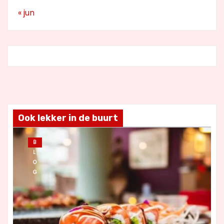
« jun
Ook lekker in de buurt
B
L
O
G