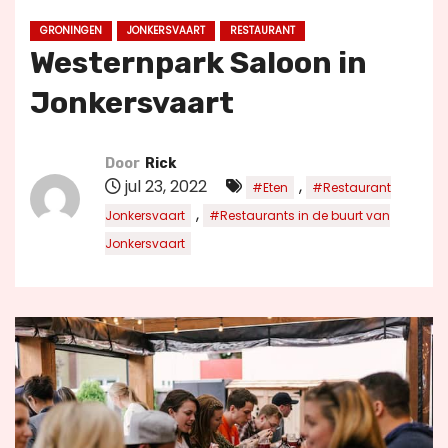
u
GRONINGEN
JONKERSVAART
RESTAURANT
d
Westernpark Saloon in
Jonkersvaart
Door
Rick
jul 23, 2022
,
#Eten
#Restaurant
,
Jonkersvaart
#Restaurants in de buurt van
Jonkersvaart