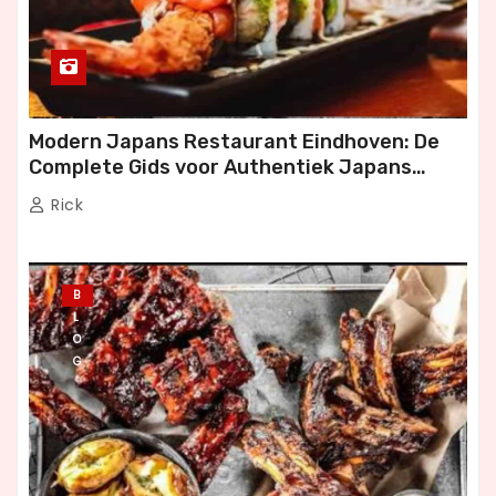
Modern Japans Restaurant Eindhoven: De
Complete Gids voor Authentiek Japans
Dineren
Rick
B
L
O
G