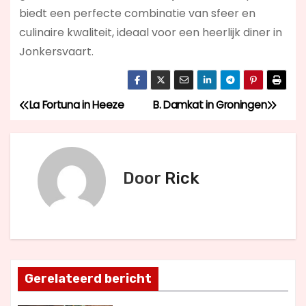
biedt een perfecte combinatie van sfeer en
culinaire kwaliteit, ideaal voor een heerlijk diner in
Jonkersvaart.
La Fortuna in Heeze
B. Damkat in Groningen
B
e
r
Door
Rick
i
c
h
Gerelateerd bericht
t