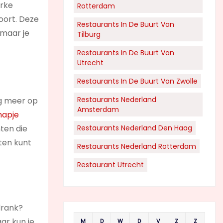
erke
Rotterdam
oort. Deze
Restaurants In De Buurt Van
 maar je
Tilburg
Restaurants In De Buurt Van
Utrecht
Restaurants In De Buurt Van Zwolle
Restaurants Nederland
nog meer op
Amsterdam
hapje
hten die
Restaurants Nederland Den Haag
eten kunt
Restaurants Nederland Rotterdam
Restaurant Utrecht
drank?
ar kun je
M
D
W
D
V
Z
Z