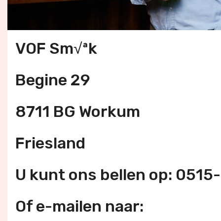
VOF Sm√ªk
Begine 29
8711 BG Workum
Friesland
U kunt ons bellen op: 051
Of e-mailen naar: