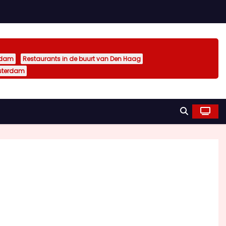
rdam
Restaurants in de buurt van Den Haag
sterdam