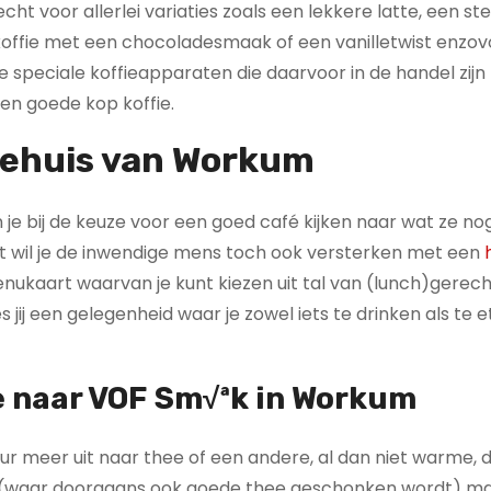
cht voor allerlei variaties zoals een lekkere latte, een st
 koffie met een chocoladesmaak of een vanilletwist enzov
e speciale koffieapparaten die daarvoor in de handel zijn
en goede kop koffie.
fiehuis van Workum
 kun je bij de keuze voor een goed café kijken naar wat ze 
ent wil je de inwendige mens toch ook versterken met een
menukaart waarvan je kunt kiezen uit tal van (lunch)gerec
 jij een gelegenheid waar je zowel iets te drinken als te 
e naar VOF Sm√ªk in Workum
eur meer uit naar thee of een andere, al dan niet warme, 
zen (waar doorgaans ook goede thee geschonken wordt) ma