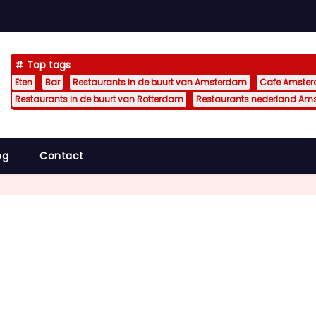
Top tags
Eten
Bar
Restaurants in de buurt van Amsterdam
Cafe Amste
Restaurants in de buurt van Rotterdam
Restaurants nederland Am
og
Contact