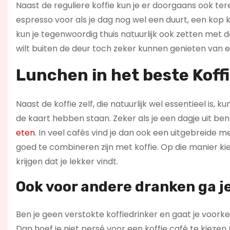
Naast de reguliere koffie kun je er doorgaans ook tere
espresso voor als je dag nog wel een duurt, een kop
kun je tegenwoordig thuis natuurlijk ook zetten met d
wilt buiten de deur toch zeker kunnen genieten van e
Lunchen in het beste Kof
Naast de koffie zelf, die natuurlijk wel essentieel is,
de kaart hebben staan. Zeker als je een dagje uit b
eten
. In veel cafés vind je dan ook een uitgebreide 
goed te combineren zijn met koffie. Op die manier kies
krijgen dat je lekker vindt.
Ook voor andere dranken ga j
Ben je geen verstokte koffiedrinker en gaat je voork
Dan hoef je niet persé voor een koffie café te kie