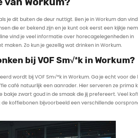
afe van Workum?
als je dit buiten de deur nuttigt. Ben je in Workum dan vind
sen die er bekend zijn en je kunt ook eerst een kijkje ne
line vind je veel informatie over horecagelegenheden in
nt maken. Zo kun je gezellig wat drinken in Workum.
nken bij VOF Sm√ªk in Workum?
rveerd wordt bij VOF Sm√ªk in Workum. Ga je echt voor de
ffie café natuurlijk een aanrader. Hier serveren ze prima ko
 bakje zwart goud in de smaak die jij prefereert. Veel kof
bij de koffiebonen bijvoorbeeld een verschillende oorspro