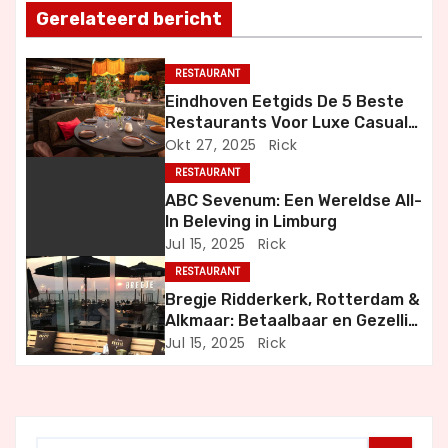
t
Gerelateerd bericht
n
RESTAURANT
a
Eindhoven Eetgids De 5 Beste
Restaurants Voor Luxe Casual
v
en Bijzondere Momenten
Okt 27, 2025
Rick
i
RESTAURANT
ABC Sevenum: Een Wereldse All-
g
In Beleving in Limburg
Jul 15, 2025
Rick
a
RESTAURANT
t
Bregje Ridderkerk, Rotterdam &
Alkmaar: Betaalbaar en Gezellig
i
Uit Eten
Jul 15, 2025
Rick
e