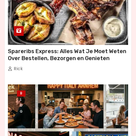
Spareribs Express: Alles Wat Je Moet Weten
Over Bestellen, Bezorgen en Genieten
Rick
B
L
O
G