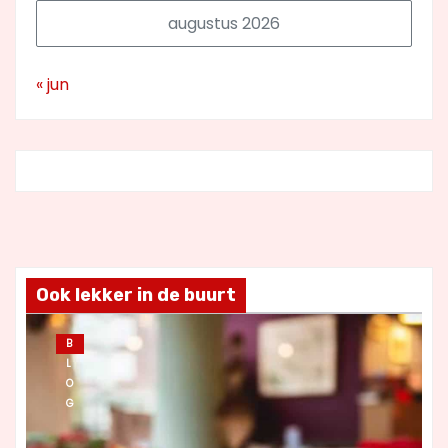
augustus 2026
« jun
Ook lekker in de buurt
B
L
O
G