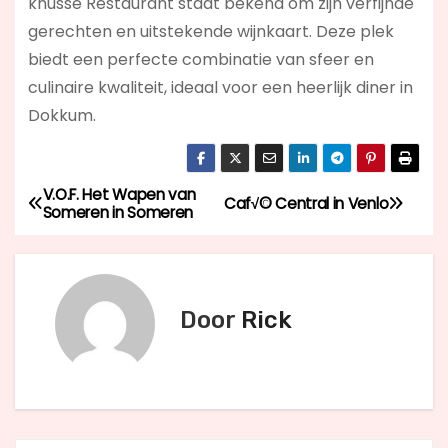
knusse Restaurant staat bekend om zijn verfijnde
gerechten en uitstekende wijnkaart. Deze plek
biedt een perfecte combinatie van sfeer en
culinaire kwaliteit, ideaal voor een heerlijk diner in
Dokkum.
V.O.F. Het Wapen van
B
Caf√© Central in Venlo
Someren in Someren
e
r
Door
Rick
i
c
h