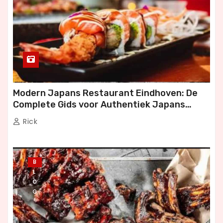
Modern Japans Restaurant Eindhoven: De
Complete Gids voor Authentiek Japans
Dineren
Rick
B
L
O
G