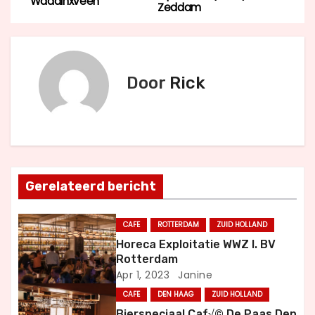
Waddinxveen
Zeddam
e
r
i
Door
Rick
c
h
t
Gerelateerd bericht
n
a
CAFE
ROTTERDAM
ZUID HOLLAND
Horeca Exploitatie WWZ I. BV
v
Rotterdam
Apr 1, 2023
Janine
i
CAFE
DEN HAAG
ZUID HOLLAND
Bierspeciaal Caf√© De Paas Den