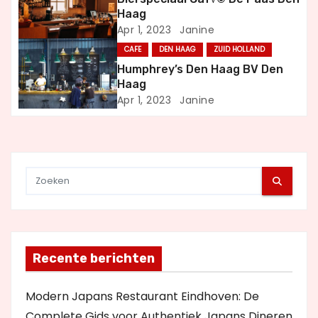
g
Haag
a
Apr 1, 2023
Janine
CAFE
DEN HAAG
ZUID HOLLAND
t
Humphrey’s Den Haag BV Den
i
Haag
Apr 1, 2023
Janine
e
Recente berichten
Modern Japans Restaurant Eindhoven: De
Complete Gids voor Authentiek Japans Dineren