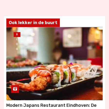
Ook lekker in de buurt
B
L
O
G
Modern Japans Restaurant Eindhoven: De