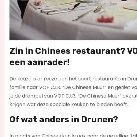
Zin in
Chinees restaurant
? V
een aanrader!
De keuze is er reuze aan het soort restaurants in Dru
familie naar VOF C.I.R. “De Chinese Muur” en geniet v
je de drempel van VOF C.I.R. “De Chinese Muur” oversta
krijgen wat deze speciale keuken te bieden heeft.
Of wat anders in Drunen?
In plaats van Chinees kun je ook naar de gezellige It