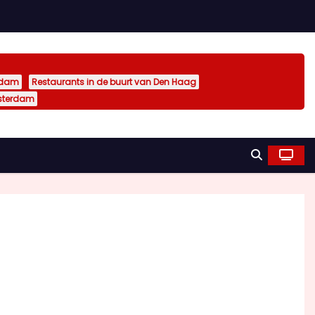
rdam
Restaurants in de buurt van Den Haag
sterdam