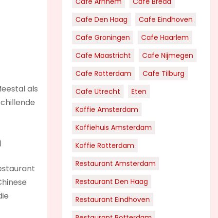
Cafe Arnhem
Cafe Breda
Cafe Den Haag
Cafe Eindhoven
Cafe Groningen
Cafe Haarlem
Cafe Maastricht
Cafe Nijmegen
Cafe Rotterdam
Cafe Tilburg
Meestal als
Cafe Utrecht
Eten
schillende
Koffie Amsterdam
Koffiehuis Amsterdam
n
Koffie Rotterdam
Restaurant Amsterdam
restaurant
 Chinese
Restaurant Den Haag
die
Restaurant Eindhoven
Restaurant Rotterdam