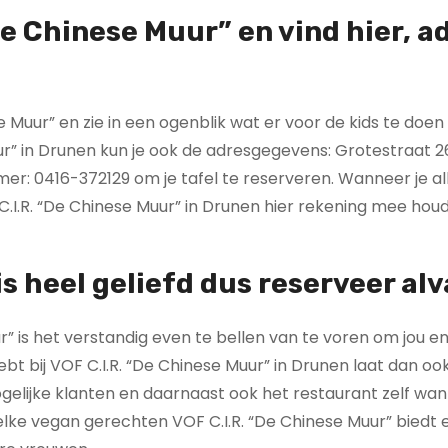
De Chinese Muur” en vind hier
, a
 Muur” en zie in een ogenblik wat er voor de kids te doen
ur” in Drunen kun je ook de adresgegevens: Grotestraat 2
er: 0416-372129 om je tafel te reserveren. Wanneer je al
C.I.R. “De Chinese Muur” in Drunen hier rekening mee hou
s heel geliefd dus reserveer alv
” is het verstandig even te bellen van te voren om jou en 
ebt bij VOF C.I.R. “De Chinese Muur” in Drunen laat dan o
gelijke klanten en daarnaast ook het restaurant zelf wa
elke vegan gerechten VOF C.I.R. “De Chinese Muur” biedt e