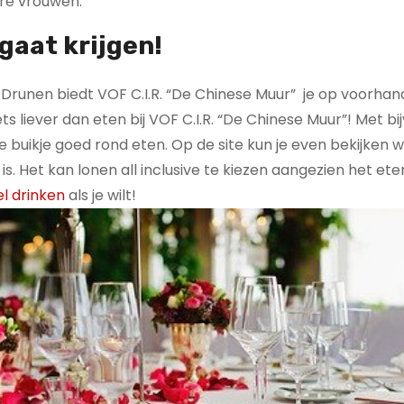
re vrouwen.
gaat krijgen!
Drunen biedt VOF C.I.R. “De Chinese Muur” je op voorhand
ets liever dan eten bij VOF C.I.R. “De Chinese Muur”! Met b
e buikje goed rond eten. Op de site kun je even bekijken 
s is. Het kan lonen all inclusive te kiezen aangezien het ete
el drinken
als je wilt!