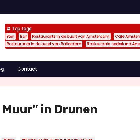
Top tags
Eten
Bar
Restaurants in de buurt van Amsterdam
Cafe Amste
Restaurants in de buurt van Rotterdam
Restaurants nederland Am
og
Contact
e Muur” in Drunen
,
,