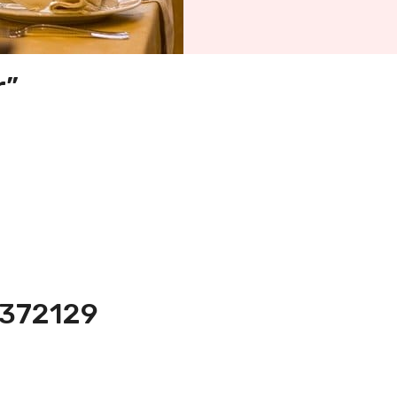
r”
-372129