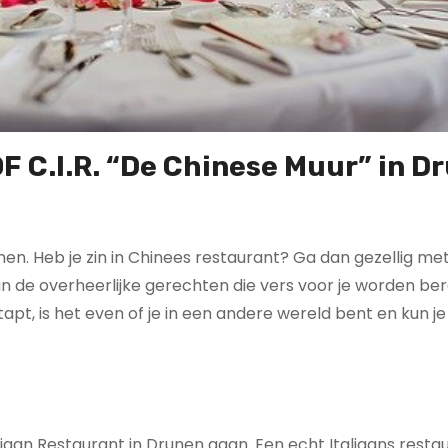
OF C.I.R. “De Chinese Muur” in D
nen. Heb je zin in Chinees restaurant? Ga dan gezellig me
an de overheerlijke gerechten die vers voor je worden ber
pt, is het even of je in een andere wereld bent en kun je 
aliaan Restaurant in Drunen gaan. Een echt Italiaans rest