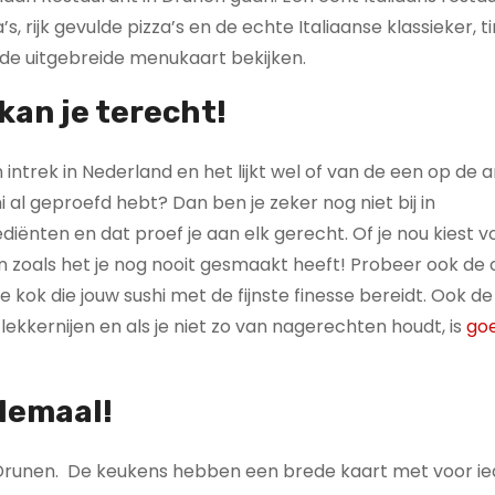
, rijk gevulde pizza’s en de echte Italiaanse klassieker, ti
 de uitgebreide menukaart bekijken.
kan je terecht!
intrek in Nederland en het lijkt wel of van de een op de 
i al geproefd hebt? Dan ben je zeker nog niet bij in
iënten en dat proef je aan elk gerecht. Of je nou kiest v
en zoals het je nog nooit gesmaakt heeft! Probeer ook de 
e kok die jouw sushi met de fijnste finesse bereidt. Ook de
kkernijen en als je niet zo van nagerechten houdt, is
go
llemaal!
Drunen. De keukens hebben een brede kaart met voor ie