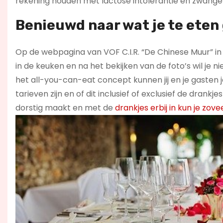
rekening houden met lactose intolerantie en zwange
Benieuwd naar wat je te eten 
Op de webpagina van VOF C.I.R. “De Chinese Muur” in 
in de keuken en na het bekijken van de foto’s wil je ni
het all-you-can-eat concept kunnen jij en je gasten j
tarieven zijn en of dit inclusief of exclusief de drankje
dorstig maakt en met de
drankjes erbij in kun je zove