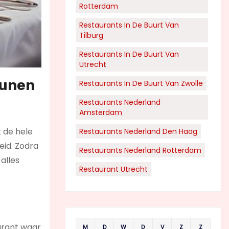
Rotterdam
Restaurants In De Buurt Van
Tilburg
Restaurants In De Buurt Van
Utrecht
runen
Restaurants In De Buurt Van Zwolle
Restaurants Nederland
Amsterdam
t de hele
Restaurants Nederland Den Haag
eid. Zodra
Restaurants Nederland Rotterdam
alles
Restaurant Utrecht
aurant waar
M
D
W
D
V
Z
Z