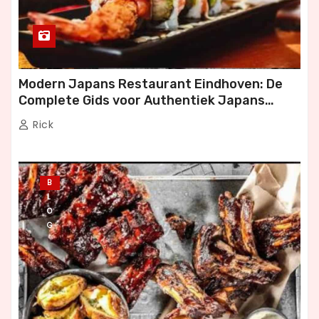
Modern Japans Restaurant Eindhoven: De
Complete Gids voor Authentiek Japans
Dineren
Rick
B
L
O
G