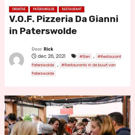
u
DRENTHE
PATERSWOLDE
RESTAURANT
d
V.O.F. Pizzeria Da Gianni
in Paterswolde
Door
Rick
dec 26, 2021
,
#Eten
#Restaurant
,
Paterswolde
#Restaurants in de buurt van
Paterswolde