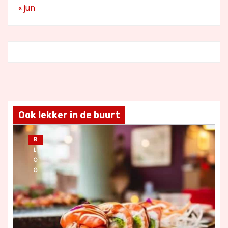
« jun
Ook lekker in de buurt
B
L
O
G