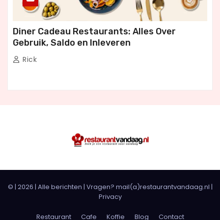
Diner Cadeau Restaurants: Alles Over
Gebruik, Saldo en Inleveren
Rick
© |
2026
|
Alle berichten
| Vragen? mail(a)restaurantvandaag.nl |
Privacy
Restaurant
Cafe
Koffie
Blog
Contact