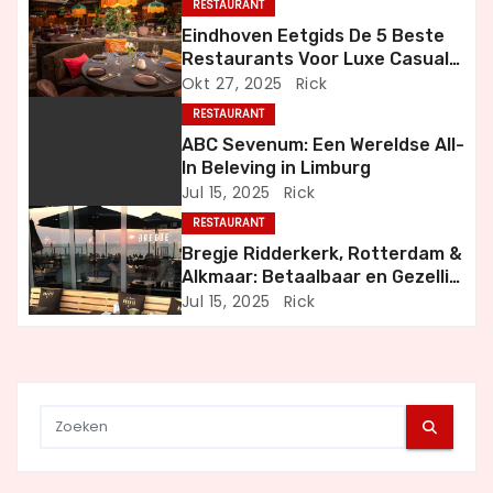
RESTAURANT
a
Eindhoven Eetgids De 5 Beste
Restaurants Voor Luxe Casual
v
en Bijzondere Momenten
Okt 27, 2025
Rick
i
RESTAURANT
ABC Sevenum: Een Wereldse All-
g
In Beleving in Limburg
Jul 15, 2025
Rick
a
RESTAURANT
t
Bregje Ridderkerk, Rotterdam &
Alkmaar: Betaalbaar en Gezellig
i
Uit Eten
Jul 15, 2025
Rick
e