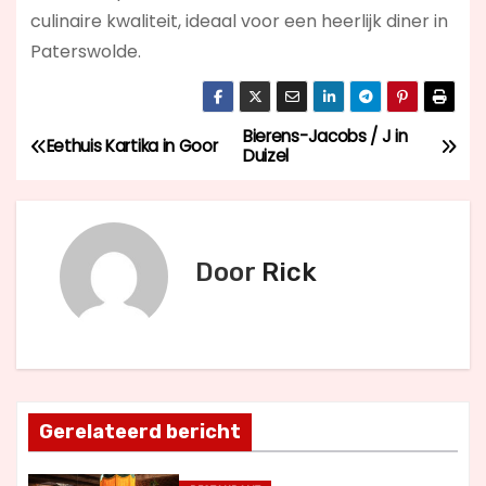
culinaire kwaliteit, ideaal voor een heerlijk diner in
Paterswolde.
Bierens-Jacobs / J in
B
Eethuis Kartika in Goor
Duizel
e
r
Door
Rick
i
c
h
t
Gerelateerd bericht
n