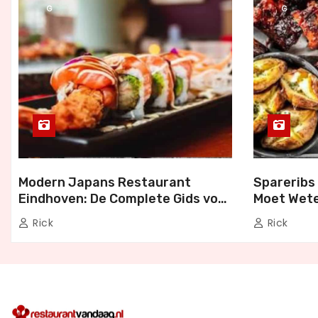
G
G
Modern Japans Restaurant
Spareribs 
Eindhoven: De Complete Gids voor
Moet Wete
Authentiek Japans Dineren
Bezorgen 
Rick
Rick