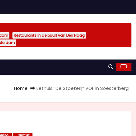
rdam
Restaurants in de buurt van Den Haag
sterdam
Home
Eethuis “De Stoeterij” VOF in Soesterberg
RBERG
UTRECHT