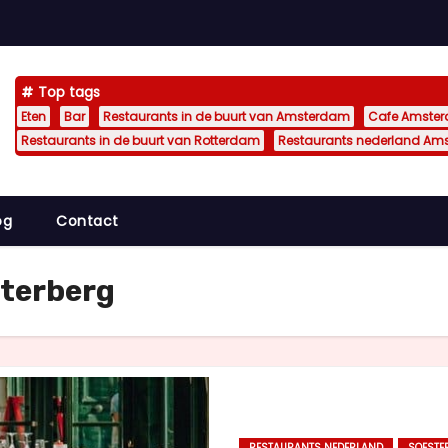
Top tags
Eten
Bar
Restaurants in de buurt van Amsterdam
Cafe Amste
Restaurants in de buurt van Rotterdam
Restaurants nederland Am
og
Contact
sterberg
RESTAURANTS NEDERLAND
SOESTE