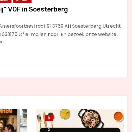
ij” VOF in Soesterberg
F Amersfoortsestraat 91 3769 AH Soesterberg Utrecht
-4633175 Of e-mailen naar: En bezoek onze website:
n?…
B
L
O