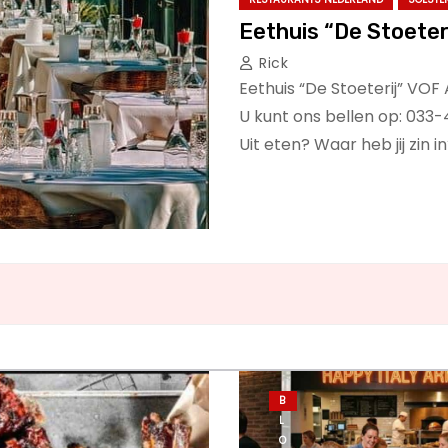
Eethuis “De Stoeter
Rick
Eethuis “De Stoeterij” VO
U kunt ons bellen op: 033
Uit eten? Waar heb jij zin i
B
L
O