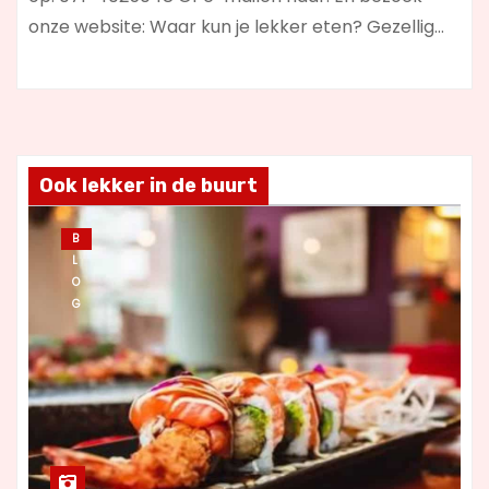
onze website: Waar kun je lekker eten? Gezellig…
Ook lekker in de buurt
B
L
O
G