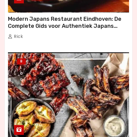
Modern Japans Restaurant Eindhoven: De
Complete Gids voor Authentiek Japans
Dineren
Rick
B
L
O
G