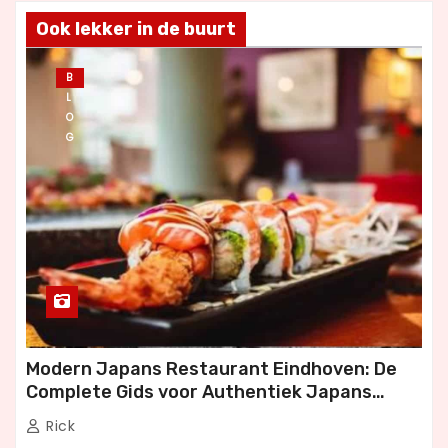
Ook lekker in de buurt
B
L
O
G
Modern Japans Restaurant Eindhoven: De
Complete Gids voor Authentiek Japans
Dineren
Rick