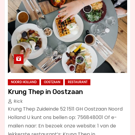
NOORD HOLLAND
OOSTZAAN
RESTAURANT
Krung Thep in Oostzaan
Rick
Krung Thep Zuideinde 52 1511 GH Oostzaan Noord
Holland U kunt ons bellen op: 756848001 Of e-
mailen naar: En bezoek onze website: 1 van de
lekkerste restaurant’s: Krung Thep in…