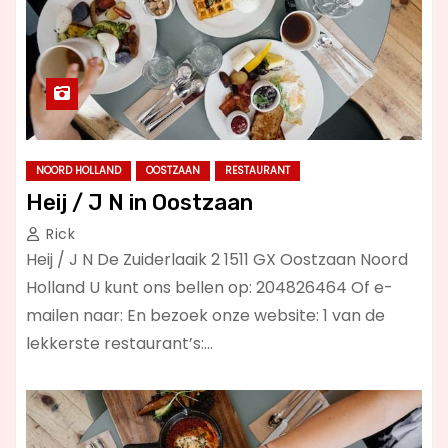
NOORD HOLLAND
OOSTZAAN
RESTAURANT
Heij / J N in Oostzaan
Rick
Heij / J N De Zuiderlaaik 2 1511 GX Oostzaan Noord
Holland U kunt ons bellen op: 204826464 Of e-
mailen naar: En bezoek onze website: 1 van de
lekkerste restaurant’s:…