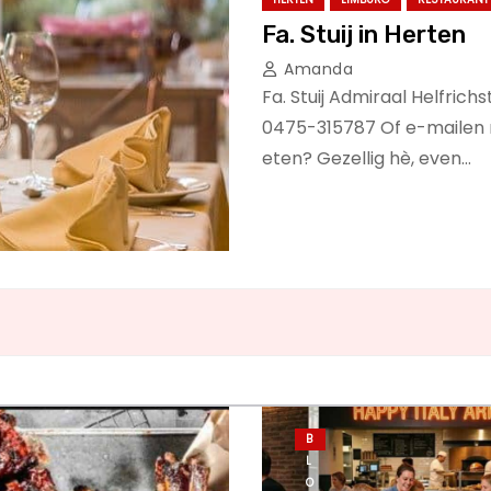
Fa. Stuij in Herten
Amanda
Fa. Stuij Admiraal Helfric
0475-315787 Of e-mailen n
eten? Gezellig hè, even…
B
L
O