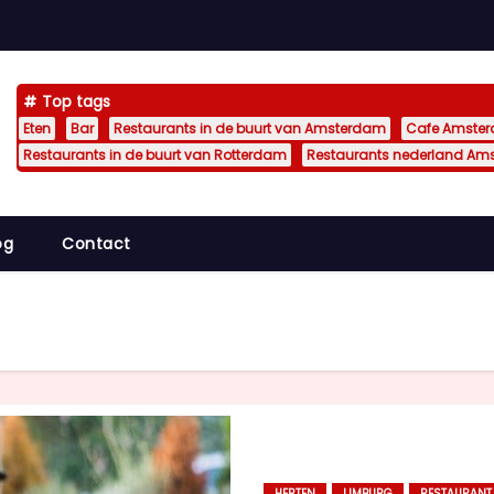
Top tags
Eten
Bar
Restaurants in de buurt van Amsterdam
Cafe Amste
Restaurants in de buurt van Rotterdam
Restaurants nederland Am
og
Contact
HERTEN
LIMBURG
RESTAURANT