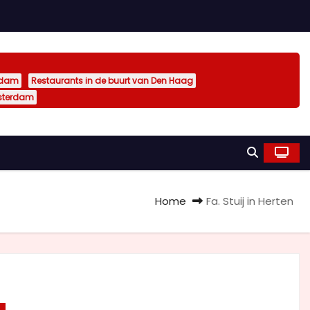
rdam
Restaurants in de buurt van Den Haag
sterdam
Home
Fa. Stuij in Herten