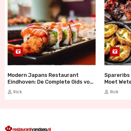
G
G
Modern Japans Restaurant
Spareribs 
Eindhoven: De Complete Gids voor
Moet Wete
Authentiek Japans Dineren
Bezorgen 
Rick
Rick