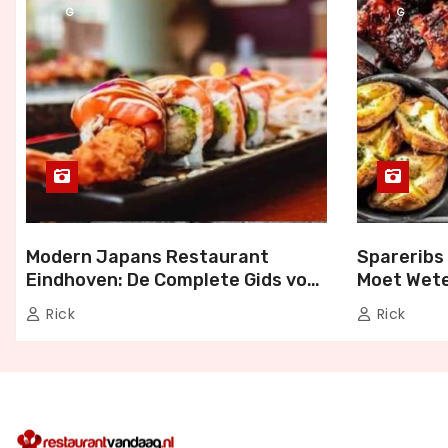
G
G
Modern Japans Restaurant
Spareribs 
Eindhoven: De Complete Gids voor
Moet Wete
Authentiek Japans Dineren
Bezorgen 
Rick
Rick