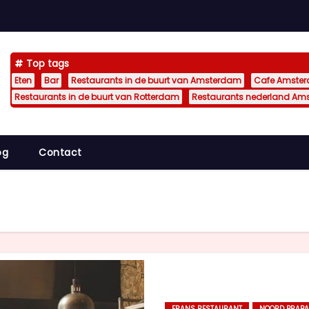
Top tags
Eten
Bar
Restaurants in de buurt van Amsterdam
Cafe Amste
Restaurants in de buurt van Rotterdam
Restaurants nederland Am
og
Contact
FRANS RESTAURANT
NOORD BRABA