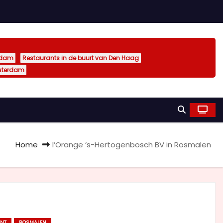
rdam
Restaurants in de buurt van Den Haag
sterdam
Home
l’Orange ‘s-Hertogenbosch BV in Rosmalen
NT
ROSMALEN