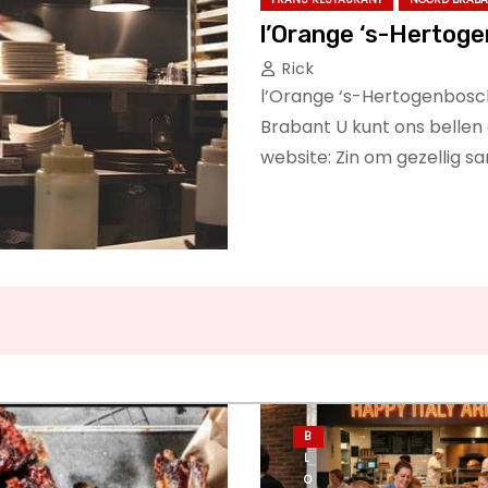
l’Orange ‘s-Hertog
Rick
l’Orange ‘s-Hertogenbos
Brabant U kunt ons bellen
website: Zin om gezellig s
B
L
O