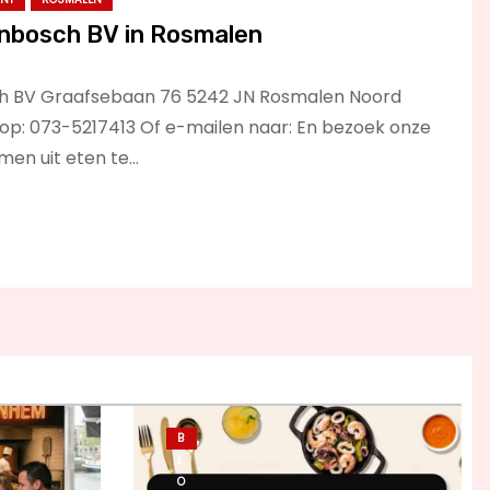
enbosch BV in Rosmalen
ch BV Graafsebaan 76 5242 JN Rosmalen Noord
 op: 073-5217413 Of e-mailen naar: En bezoek onze
amen uit eten te…
B
L
O