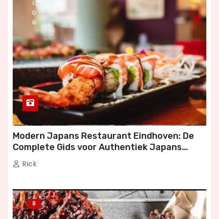
L
O
G
Modern Japans Restaurant Eindhoven: De
Complete Gids voor Authentiek Japans
Dineren
Rick
B
L