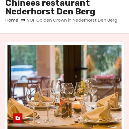
Chinees restaurant
u
Nederhorst Den Berg
d
Home
VOF Golden Crown in Nederhorst Den Berg