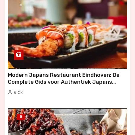
G
Modern Japans Restaurant Eindhoven: De
Complete Gids voor Authentiek Japans
Dineren
Rick
B
L
O
G