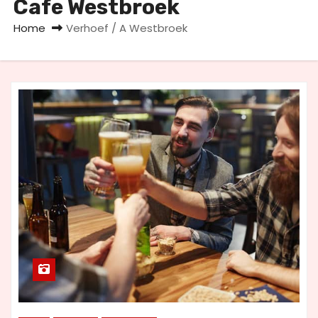
Cafe Westbroek
u
d
Home
Verhoef / A Westbroek