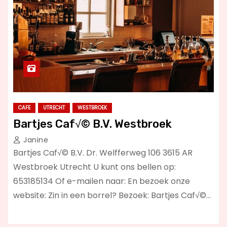
CAFE
UTRECHT
WESTBROEK
Bartjes Caf√© B.V. Westbroek
Janine
Bartjes Caf√© B.V. Dr. Welfferweg 106 3615 AR
Westbroek Utrecht U kunt ons bellen op:
653185134 Of e-mailen naar: En bezoek onze
website: Zin in een borrel? Bezoek: Bartjes Caf√©…