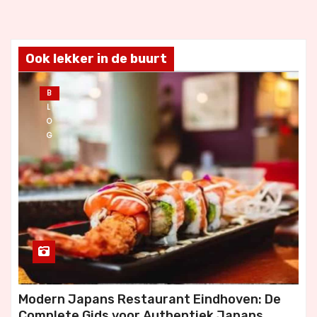
Ook lekker in de buurt
B
L
O
G
Modern Japans Restaurant Eindhoven: De
Complete Gids voor Authentiek Japans