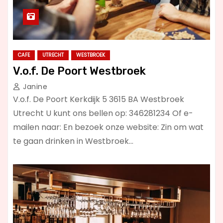
CAFE
UTRECHT
WESTBROEK
V.o.f. De Poort Westbroek
Janine
V.o.f. De Poort Kerkdijk 5 3615 BA Westbroek
Utrecht U kunt ons bellen op: 346281234 Of e-
mailen naar: En bezoek onze website: Zin om wat
te gaan drinken in Westbroek…