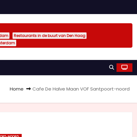
rdam
Restaurants in de buurt van Den Haag
sterdam
Home
Cafe De Halve Maan VOF Santpoort-noord
OORT-NOORD