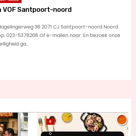
n VOF Santpoort-noord
agelingerweg 36 2071 CJ Santpoort-noord Noord
 op: 023-5378268 Of e-mailen naar: En bezoek onze
lligheid ga…
B
L
O