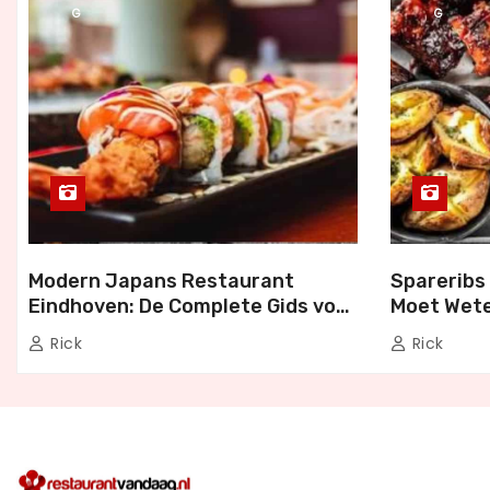
G
G
Modern Japans Restaurant
Spareribs 
Eindhoven: De Complete Gids voor
Moet Wete
Authentiek Japans Dineren
Bezorgen 
Rick
Rick