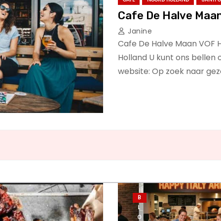
Cafe De Halve Maa
Janine
Cafe De Halve Maan VOF H
Holland U kunt ons bellen
website: Op zoek naar geze
B
L
O