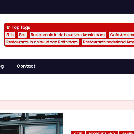
Top tags
Eten
Bar
Restaurants in de buurt van Amsterdam
Cafe Amste
Restaurants in de buurt van Rotterdam
Restaurants nederland Am
og
Contact
CAFE
NOORD HOLLAND
SANTP