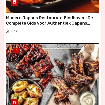
Modern Japans Restaurant Eindhoven: De
Complete Gids voor Authentiek Japans
Dineren
Rick
B
L
O
G