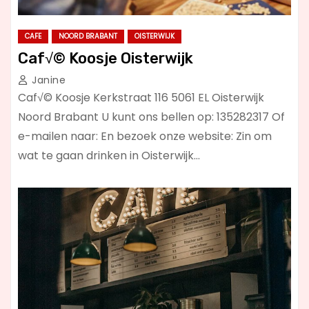
CAFE
NOORD BRABANT
OISTERWIJK
Caf√© Koosje Oisterwijk
Janine
Caf√© Koosje Kerkstraat 116 5061 EL Oisterwijk
Noord Brabant U kunt ons bellen op: 135282317 Of
e-mailen naar: En bezoek onze website: Zin om
wat te gaan drinken in Oisterwijk…