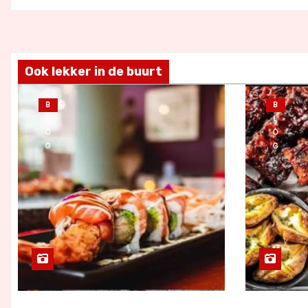
Ook lekker in de buurt
B
B
L
L
O
O
G
G