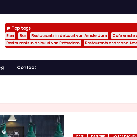
Top tags
Eten
Bar
Restaurants in de buurt van Amsterdam
Cafe Amste
Restaurants in de buurt van Rotterdam
Restaurants nederland Am
og
Contact
CAFE
DRENTHE
HOLLANDSCHEV