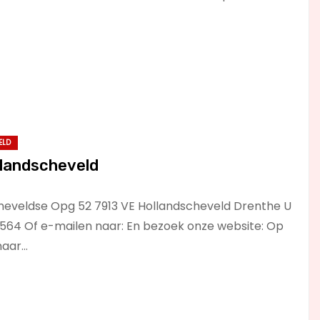
ELD
llandscheveld
heveldse Opg 52 7913 VE Hollandscheveld Drenthe U
9564 Of e-mailen naar: En bezoek onze website: Op
naar…