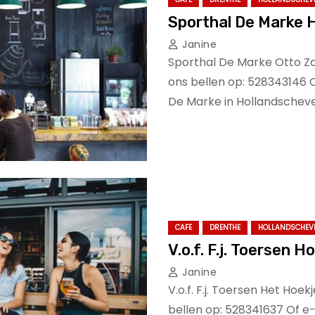
Sporthal De Marke 
Janine
Sporthal De Marke Otto Z
ons bellen op: 528343146 
De Marke in Hollandscheve
CAFE
DRENTHE
HOLLANDSCHEV
V.o.f. F.j. Toersen 
Janine
V.o.f. F.j. Toersen Het Ho
bellen op: 528341637 Of e