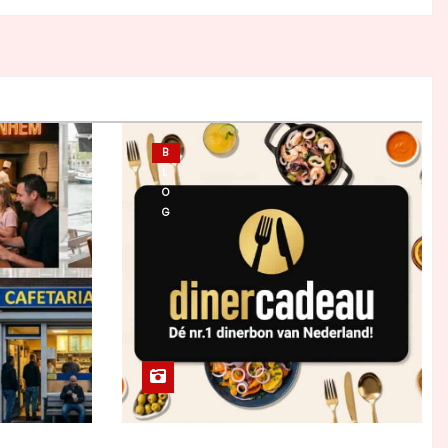
B
L
O
G