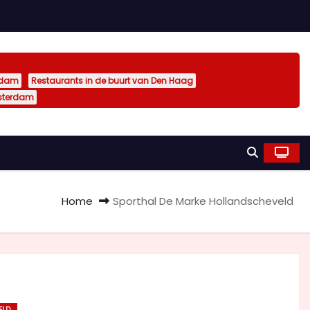
rdam
Restaurants in de buurt van Den Haag
sterdam
Home
Sporthal De Marke Hollandscheveld
ELD