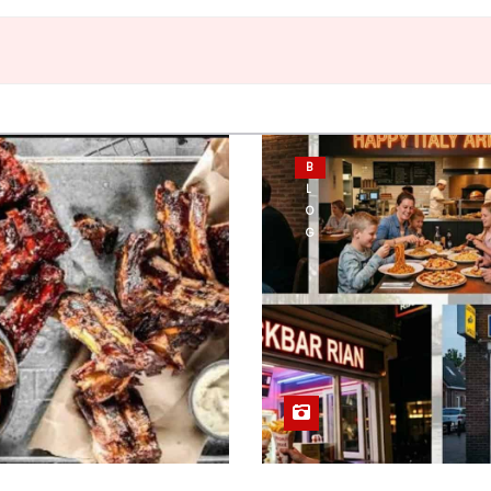
B
L
O
G