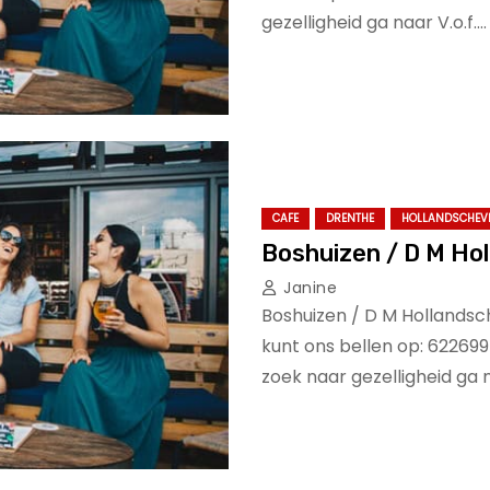
gezelligheid ga naar V.o.f.…
CAFE
DRENTHE
HOLLANDSCHEV
Boshuizen / D M Ho
Janine
Boshuizen / D M Hollandsc
kunt ons bellen op: 62269
zoek naar gezelligheid ga 