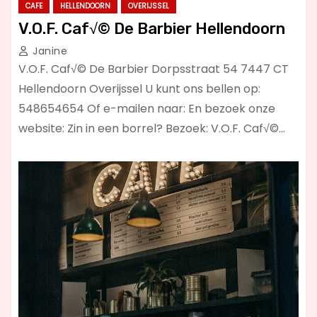
CAFE
HELLENDOORN
OVERIJSSEL
V.O.F. Caf√© De Barbier Hellendoorn
Janine
V.O.F. Caf√© De Barbier Dorpsstraat 54 7447 CT
Hellendoorn Overijssel U kunt ons bellen op:
548654654 Of e-mailen naar: En bezoek onze
website: Zin in een borrel? Bezoek: V.O.F. Caf√©…