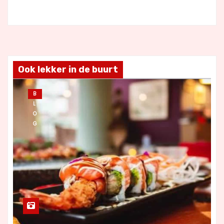
Ook lekker in de buurt
B
L
O
G