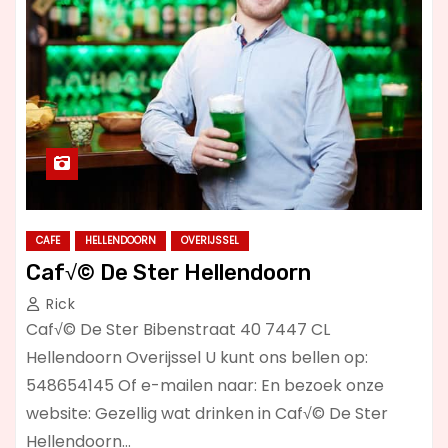
CAFE
HELLENDOORN
OVERIJSSEL
Caf√© De Ster Hellendoorn
Rick
Caf√© De Ster Bibenstraat 40 7447 CL
Hellendoorn Overijssel U kunt ons bellen op:
548654145 Of e-mailen naar: En bezoek onze
website: Gezellig wat drinken in Caf√© De Ster
Hellendoorn…