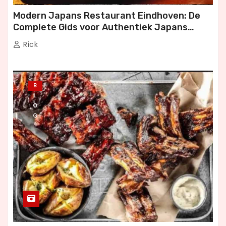
Modern Japans Restaurant Eindhoven: De
Complete Gids voor Authentiek Japans
Dineren
Rick
B
L
O
G