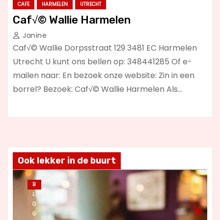
CAFE
HARMELEN
UTRECHT
Caf√© Wallie Harmelen
Janine
Caf√© Wallie Dorpsstraat 129 3481 EC Harmelen
Utrecht U kunt ons bellen op: 348441285 Of e-
mailen naar: En bezoek onze website: Zin in een
borrel? Bezoek: Caf√© Wallie Harmelen Als…
Ook lekker in de buurt
B
L
O
G