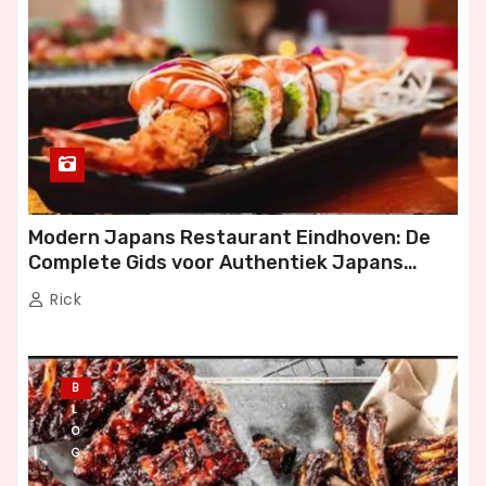
Modern Japans Restaurant Eindhoven: De
Complete Gids voor Authentiek Japans
Dineren
Rick
B
L
O
G