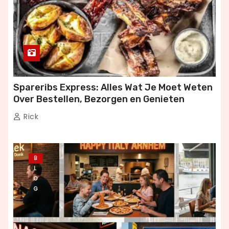
Spareribs Express: Alles Wat Je Moet Weten
Over Bestellen, Bezorgen en Genieten
Rick
B
L
O
G