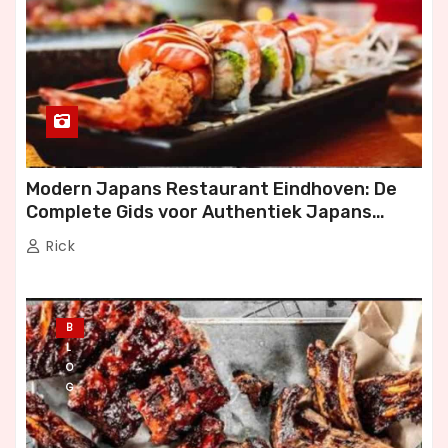
Modern Japans Restaurant Eindhoven: De
Complete Gids voor Authentiek Japans
Dineren
Rick
B
L
O
G