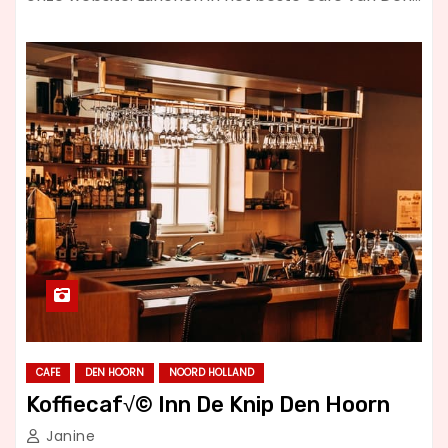
CAFE
DEN HOORN
NOORD HOLLAND
Koffiecaf√© Inn De Knip Den Hoorn
Janine