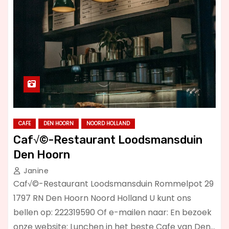
CAFE
DEN HOORN
NOORD HOLLAND
Caf√©-Restaurant Loodsmansduin
Den Hoorn
Janine
Caf√©-Restaurant Loodsmansduin Rommelpot 29
1797 RN Den Hoorn Noord Holland U kunt ons
bellen op: 222319590 Of e-mailen naar: En bezoek
onze website: Lunchen in het beste Cafe van Den…