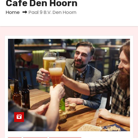
Cafe Den Hoorn
u
d
Home
Paal 9 B.V. Den Hoorn