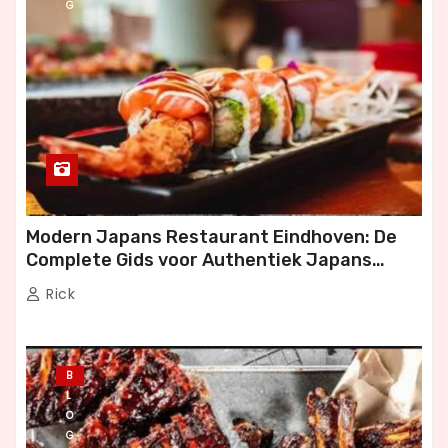
G
Modern Japans Restaurant Eindhoven: De
Complete Gids voor Authentiek Japans
Dineren
Rick
B
L
O
G