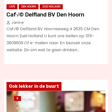
CAFE
DEN HOORN
ZUID HOLLAND
Caf√© Delfland BV Den Hoorn
Janine
Caf√© Delfland BV Hoornseweg 4 2635 CM Den
Hoorn Zuid Holland U kunt ons bellen op: 015-
3809609 Of e-mailen naar: En bezoek onze
website: Zin om wat te gaan drinken…
Ook lekker in de buurt
B
L
O