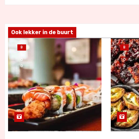
Ook lekker in de buurt
B
B
L
L
O
O
G
G