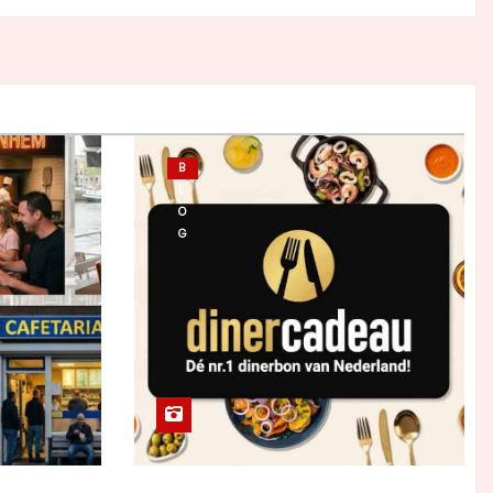
B
L
O
G