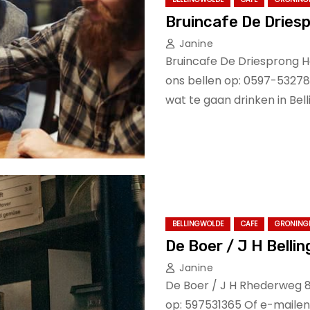
Bruincafe De Driesp
Janine
Bruincafe De Driesprong H
ons bellen op: 0597-53278
wat te gaan drinken in Bel
BELLINGWOLDE
CAFE
GRONING
De Boer / J H Belli
Janine
De Boer / J H Rhederweg 8
op: 597531365 Of e-mailen