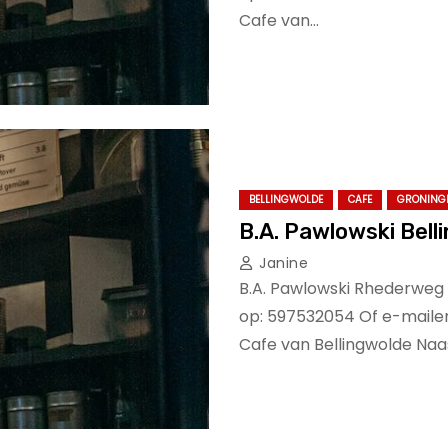
Cafe van…
BELLINGWOLDE
CAFE
GRONING
B.A. Pawlowski Bell
Janine
B.A. Pawlowski Rhederweg 
op: 597532054 Of e-mailen
Cafe van Bellingwolde Naa