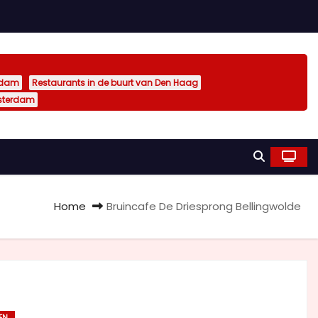
rdam
Restaurants in de buurt van Den Haag
sterdam
Home
Bruincafe De Driesprong Bellingwolde
EN