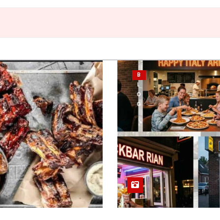
B
L
O
G