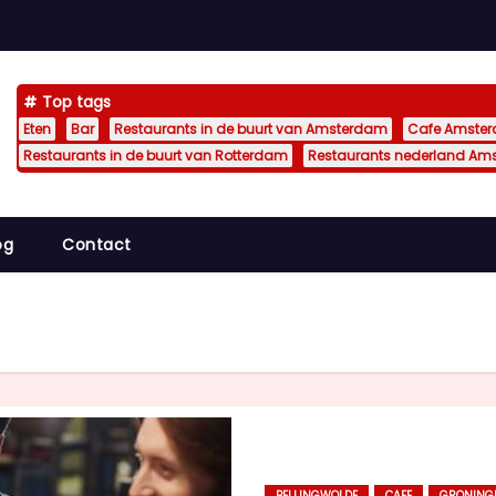
Top tags
Eten
Bar
Restaurants in de buurt van Amsterdam
Cafe Amste
Restaurants in de buurt van Rotterdam
Restaurants nederland Am
og
Contact
BELLINGWOLDE
CAFE
GRONING