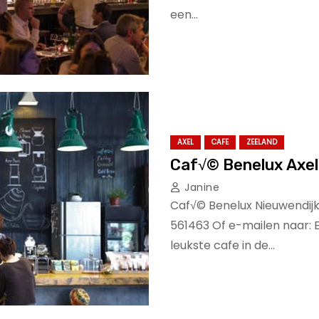
een…
AXEL
CAFE
ZEELAND
Caf√© Benelux Axel
Janine
Caf√© Benelux Nieuwendijk 
561463 Of e-mailen naar: 
leukste cafe in de…