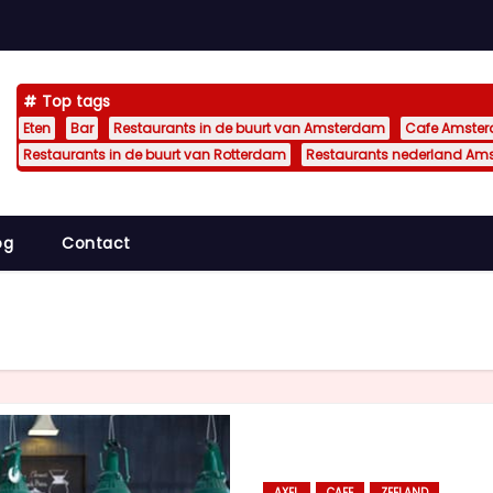
Top tags
Eten
Bar
Restaurants in de buurt van Amsterdam
Cafe Amste
Restaurants in de buurt van Rotterdam
Restaurants nederland Am
og
Contact
AXEL
CAFE
ZEELAND