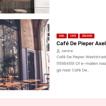
AXEL
CAFE
ZEELAND
Café De Pieper Axel
Janine
Café De Pieper Weststraat 
115564551 Of e-mailen naa
ga naar Café De…