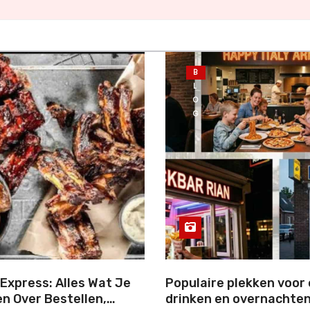
B
L
O
G
Express: Alles Wat Je
Populaire plekken voor 
n Over Bestellen,
drinken en overnachten