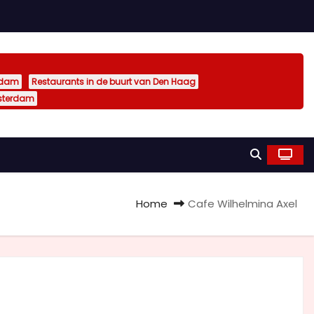
rdam
Restaurants in de buurt van Den Haag
sterdam
Home
Cafe Wilhelmina Axel