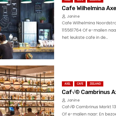
Cafe Wilhelmina Axe
Janine
Cafe Wilhelmina Noordstra
115561764 Of e-mailen naar
het leukste cafe in de…
AXEL
CAFE
ZEELAND
Caf√© Cambrinus A
Janine
Caf√© Cambrinus Markt 13 
Of e-mailen naar: En bezoe