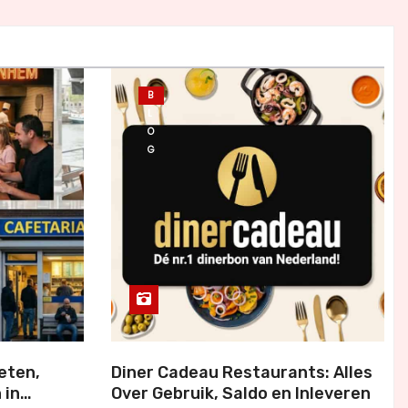
B
L
O
G
eten,
Diner Cadeau Restaurants: Alles
 in
Over Gebruik, Saldo en Inleveren