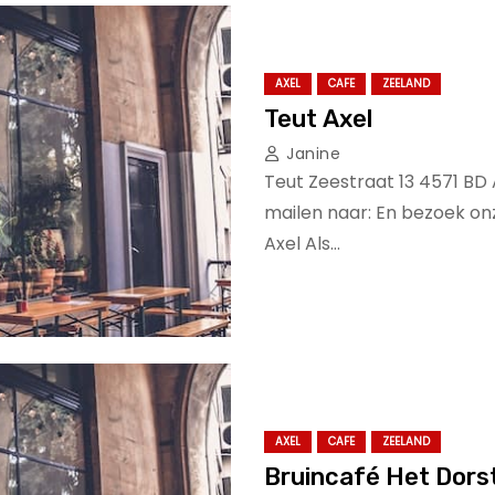
AXEL
CAFE
ZEELAND
Teut Axel
Janine
Teut Zeestraat 13 4571 BD 
mailen naar: En bezoek onz
Axel Als…
AXEL
CAFE
ZEELAND
Bruincafé Het Dorst