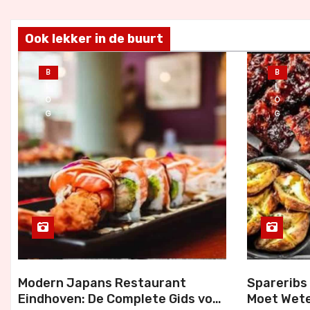
Ook lekker in de buurt
B
B
L
L
O
O
G
G
Modern Japans Restaurant
Spareribs 
Eindhoven: De Complete Gids voor
Moet Wete