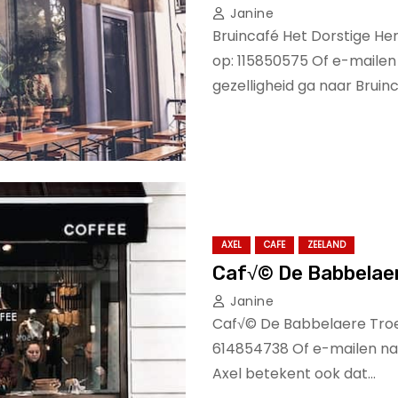
Janine
Bruincafé Het Dorstige Her
op: 115850575 Of e-mailen
gezelligheid ga naar Bruin
AXEL
CAFE
ZEELAND
Caf√© De Babbelaer
Janine
Caf√© De Babbelaere Troel
614854738 Of e-mailen naa
Axel betekent ook dat…