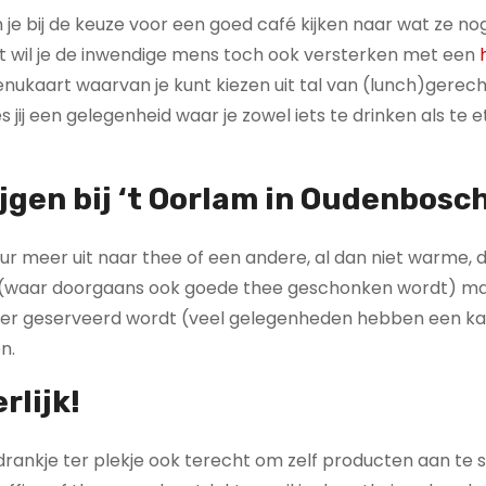
 kun je bij de keuze voor een goed café kijken naar wat ze 
ent wil je de inwendige mens toch ook versterken met een
menukaart waarvan je kunt kiezen uit tal van (lunch)gerec
 jij een gelegenheid waar je zowel iets te drinken als te 
jgen bij ‘t Oorlam in Oudenbosc
eur meer uit naar thee of een andere, al dan niet warme, 
zen (waar doorgaans ook goede thee geschonken wordt) ma
wat er geserveerd wordt (veel gelegenheden hebben een ka
n.
rlijk!
drankje ter plekje ook terecht om zelf producten aan te 