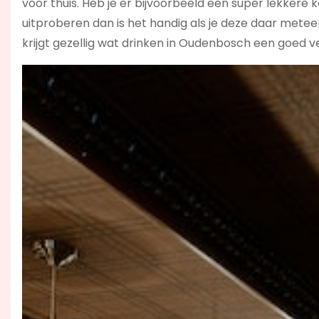
voor thuis. Heb je er bijvoorbeeld een super lekkere 
uitproberen dan is het handig als je deze daar metee
krijgt gezellig wat drinken in Oudenbosch een goed ve