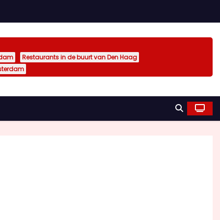
rdam
Restaurants in de buurt van Den Haag
sterdam