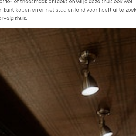
koffie- of theesmaak ontdekt en wil je deze thuis ook wel
n kunt kopen en er niet stad en land voor hoeft af te zoe
rvolg thuis.