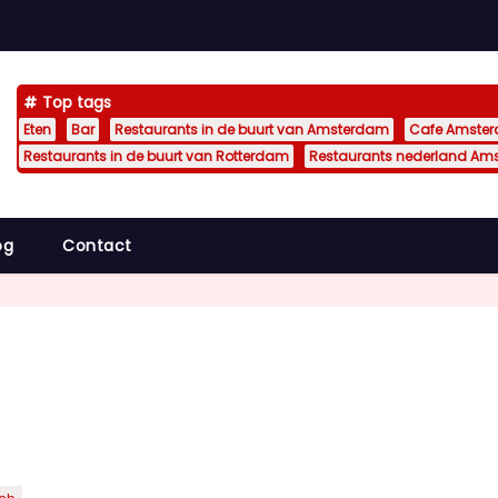
Top tags
Eten
Bar
Restaurants in de buurt van Amsterdam
Cafe Amste
Restaurants in de buurt van Rotterdam
Restaurants nederland Am
og
Contact