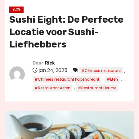
u
BLOG
d
Sushi Eight: De Perfecte
Locatie voor Sushi-
Liefhebbers
Door
Rick
jan 24, 2025
,
#Chinees restaurant
,
,
#Chinees restaurant Papendrecht
#Eten
,
#Restaurant Asten
#Restaurant Deurne