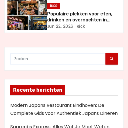
t
BLOG
Populaire plekken voor eten,
i
drinken en overnachten in
Nederland
Jun 22, 2026
Rick
e
Recente berichten
Modern Japans Restaurant Eindhoven: De
Complete Gids voor Authentiek Japans Dineren
Spareribs Express: Alles Wat Je Moet Weten