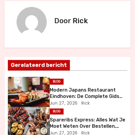
r
i
Door
Rick
c
h
t
n
Gerelateerd bericht
a
BLOG
v
Modern Japans Restaurant
Eindhoven: De Complete Gids
i
voor Authentiek Japans
Jun 27, 2026
Rick
Dineren
BLOG
g
Spareribs Express: Alles Wat Je
a
Moet Weten Over Bestellen,
Bezorgen en Genieten
Jun 27, 2026
Rick