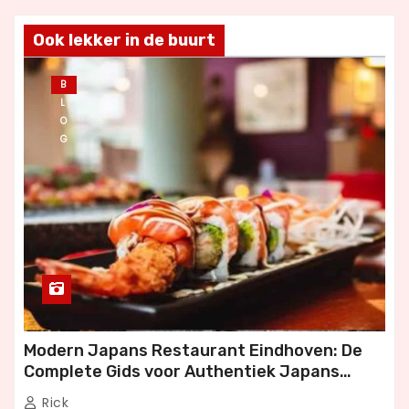
Ook lekker in de buurt
B
L
O
G
Modern Japans Restaurant Eindhoven: De
Complete Gids voor Authentiek Japans
Dineren
Rick