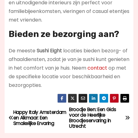
en uitnodigende interieurs zijn perfect voor
familiebijeenkomsten, vieringen of casual etentjes
met vrienden.
Bieden ze bezorging aan?
De meeste
Sushi Eight
locaties bieden bezorg- of
afhaaldiensten, zodat je van je sushi kunt genieten
in het comfort van je huis. Neem
contact
op met
de specifieke locatie voor beschikbaarheid en
bezorgopties.
Broodje Ben: Een Gids
B
Happy Italy Amsterdam
voor de Heerlijke
en Alkmaar: Een
Broodjeservaring in
e
Smakelijke Ervaring
Utrecht