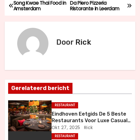
Song Kwae Thai Food in
Da Piero Pizzeria
B
Amsterdam
Ristorante in Leerdam
e
r
Door
Rick
i
c
h
t
Gerelateerd bericht
n
RESTAURANT
a
Eindhoven Eetgids De 5 Beste
Restaurants Voor Luxe Casual
v
en Bijzondere Momenten
Okt 27, 2025
Rick
i
RESTAURANT