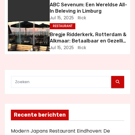
ABC Sevenum: Een Wereldse All-
g
In Beleving in Limburg
Jul 15, 2025
Rick
a
RESTAURANT
t
Bregje Ridderkerk, Rotterdam &
Alkmaar: Betaalbaar en Gezellig
i
Uit Eten
Jul 15, 2025
Rick
e
Recente berichten
Modern Japans Restaurant Eindhoven: De