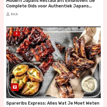
Modern Japans Restaurant Eindhoven: De
Complete Gids voor Authentiek Japans
Dineren
Rick
B
L
O
G
Spareribs Express: Alles Wat Je Moet Weten