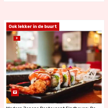
Ook lekker in de buurt
B
L
O
G