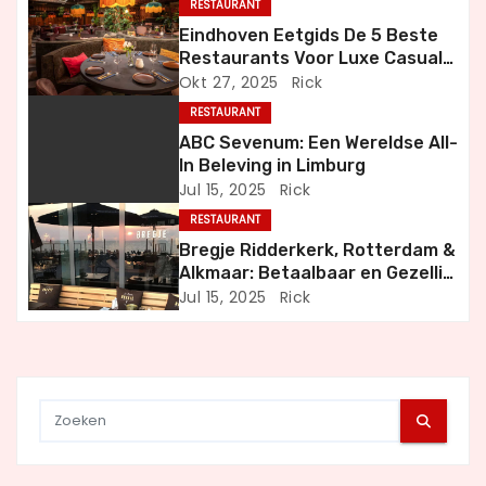
RESTAURANT
a
Eindhoven Eetgids De 5 Beste
Restaurants Voor Luxe Casual
v
en Bijzondere Momenten
Okt 27, 2025
Rick
i
RESTAURANT
ABC Sevenum: Een Wereldse All-
g
In Beleving in Limburg
Jul 15, 2025
Rick
a
RESTAURANT
t
Bregje Ridderkerk, Rotterdam &
Alkmaar: Betaalbaar en Gezellig
i
Uit Eten
Jul 15, 2025
Rick
e