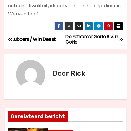
culinaire kwaliteit, ideaal voor een heerlijk diner in
Wervershoof.
De Eetkamer Goirle B.V. in
B
Lubbers / W in Deest
Goirle
e
r
Door
Rick
i
c
h
t
Gerelateerd bericht
n