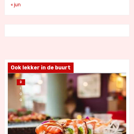
« jun
Ook lekker in de buurt
B
L
O
G