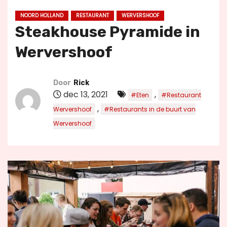
u
NOORD HOLLAND
RESTAURANT
WERVERSHOOF
d
Steakhouse Pyramide in
Wervershoof
Door
Rick
dec 13, 2021
,
#Eten
#Restaurant
,
Wervershoof
#Restaurants in de buurt van
Wervershoof