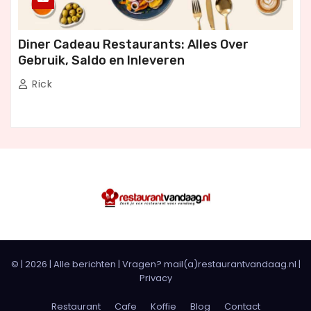
Diner Cadeau Restaurants: Alles Over
Gebruik, Saldo en Inleveren
Rick
© |
2026
|
Alle berichten
| Vragen? mail(a)restaurantvandaag.nl |
Privacy
Restaurant
Cafe
Koffie
Blog
Contact