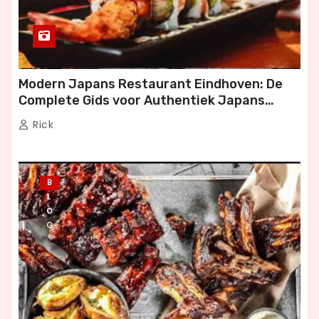
Modern Japans Restaurant Eindhoven: De
Complete Gids voor Authentiek Japans
Dineren
Rick
B
L
O
G