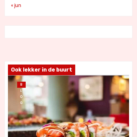
« jun
Ook lekker in de buurt
B
L
O
G