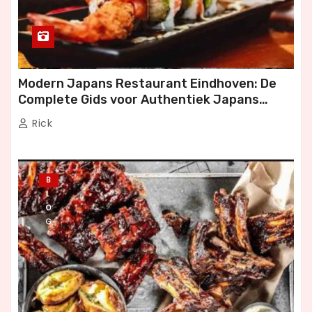
Modern Japans Restaurant Eindhoven: De
Complete Gids voor Authentiek Japans
Dineren
Rick
B
L
O
G