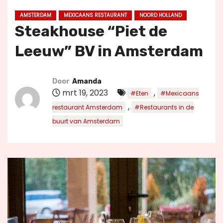
u
AMSTERDAM
MEXICAANS RESTAURANT
NOORD HOLLAND
d
Steakhouse “Piet de
Leeuw” BV in Amsterdam
Door
Amanda
mrt 19, 2023
,
#Eten
#Mexicaans
,
restaurant Amsterdam
#Restaurants in de
buurt van Amsterdam