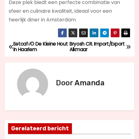
Deze plek biedt een perfecte combinatie van
sfeer en culinaire kwaliteit, ideaal voor een
heerlijk diner in Amsterdam.
Eetcaf√© De Kleine Hout
Bryosh CR. Import/Export
B
in Haarlem
Alkmaar
e
r
Door
Amanda
i
c
h
t
Gerelateerd bericht
n