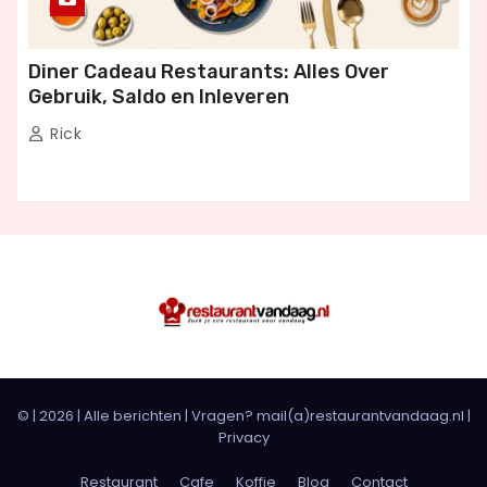
Diner Cadeau Restaurants: Alles Over
Gebruik, Saldo en Inleveren
Rick
© |
2026
|
Alle berichten
| Vragen? mail(a)restaurantvandaag.nl |
Privacy
Restaurant
Cafe
Koffie
Blog
Contact