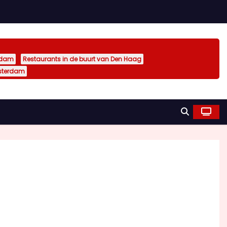
rdam
Restaurants in de buurt van Den Haag
sterdam