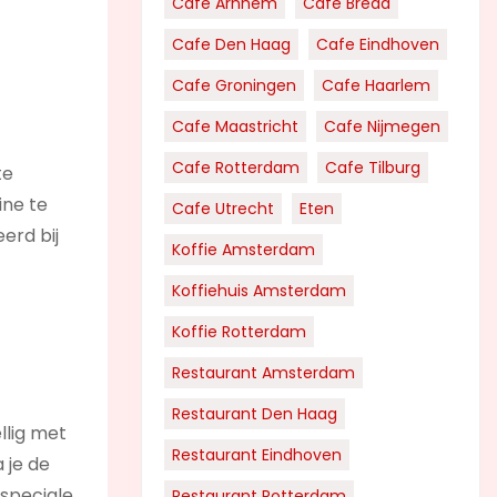
Cafe Arnhem
Cafe Breda
Cafe Den Haag
Cafe Eindhoven
Cafe Groningen
Cafe Haarlem
Cafe Maastricht
Cafe Nijmegen
Cafe Rotterdam
Cafe Tilburg
te
ine te
Cafe Utrecht
Eten
erd bij
Koffie Amsterdam
Koffiehuis Amsterdam
Koffie Rotterdam
Restaurant Amsterdam
Restaurant Den Haag
llig met
Restaurant Eindhoven
 je de
 speciale
Restaurant Rotterdam