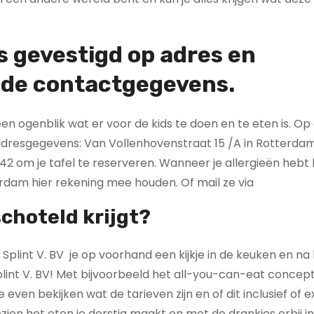
is
gevestigd op adres en
nde contactgegevens.
een ogenblik wat er voor de kids te doen en te eten is. Op
 adresgegevens: Van Vollenhovenstraat 15 /A in Rotterda
 om je tafel te reserveren. Wanneer je allergieën hebt k
erdam hier rekening mee houden. Of mail ze via
choteld krijgt?
Splint V. BV je op voorhand een kijkje in de keuken en na
 Splint V. BV! Met bijvoorbeeld het all-you-can-eat concept
 even bekijken wat de tarieven zijn en of dit inclusief of e
ezien het eten je dorstig maakt en met de drankjes erbij in