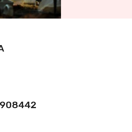
A
-2908442