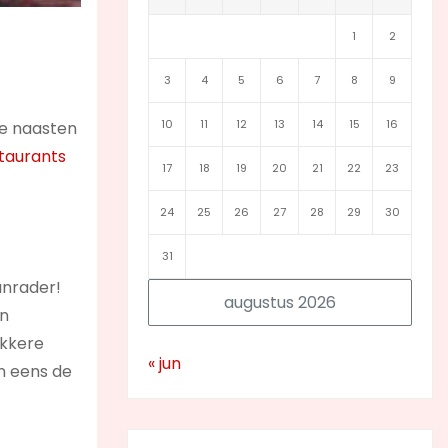
1
2
3
4
5
6
7
8
9
10
11
12
13
14
15
16
 je naasten
taurants
17
18
19
20
21
22
23
24
25
26
27
28
29
30
31
anrader!
augustus 2026
in
ekkere
« jun
an eens de