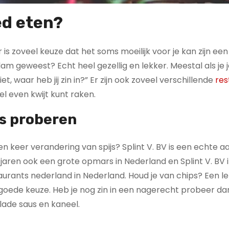
ed eten?
is zoveel keuze dat het soms moeilijk voor je kan zijn een
erdam geweest? Echt heel gezellig en lekker. Meestal als je
t, waar heb jij zin in?” Er zijn ook zoveel verschillende
res
l even kwijt kunt raken.
rs proberen
en keer verandering van spijs? Splint V. BV is een echte a
aren ook een grote opmars in Nederland en Splint V. BV 
urants nederland in Nederland. Houd je van chips? Een l
r goede keuze. Heb je nog zin in een nagerecht probeer d
lade saus en kaneel.