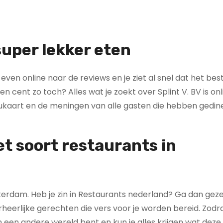
super lekker eten
n even online naar de reviews en je ziet al snel dat het bes
en cent zo toch? Alles wat je zoekt over Splint V. BV is onl
ukaart en de meningen van alle gasten die hebben gedine
et soort restaurants in
tterdam. Heb je zin in Restaurants nederland? Ga dan geze
rheerlijke gerechten die vers voor je worden bereid. Zodra
in een andere wereld bent en kun je alles krijgen wat deze