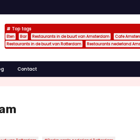
Top tags
Eten
Bar
Restaurants in de buurt van Amsterdam
Cafe Amste
Restaurants in de buurt van Rotterdam
Restaurants nederland Am
og
Contact
dam
,