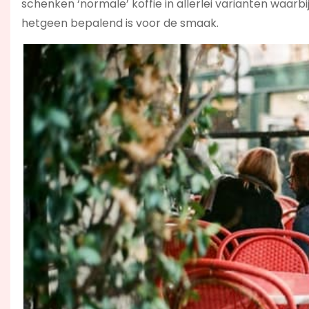
schenken ‘normale’ koffie in allerlei varianten waar
hetgeen bepalend is voor de smaak.