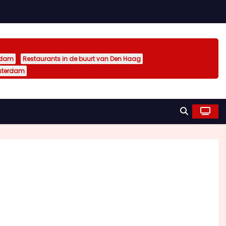
rdam
Restaurants in de buurt van Den Haag
sterdam