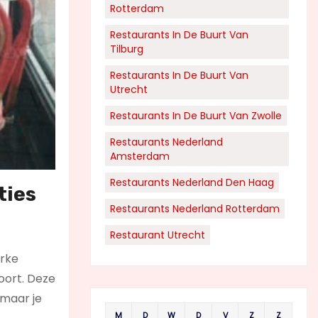
Rotterdam
Restaurants In De Buurt Van
Tilburg
Restaurants In De Buurt Van
Utrecht
Restaurants In De Buurt Van Zwolle
Restaurants Nederland
Amsterdam
Restaurants Nederland Den Haag
ties
Restaurants Nederland Rotterdam
Restaurant Utrecht
erke
oort. Deze
 maar je
M
D
W
D
V
Z
Z