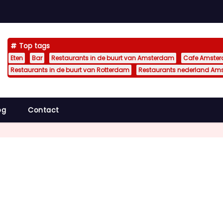
Top tags
Eten
Bar
Restaurants in de buurt van Amsterdam
Cafe Amste
Restaurants in de buurt van Rotterdam
Restaurants nederland Am
og
Contact