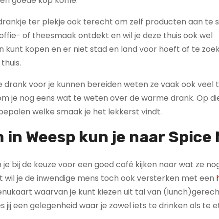
en goede kop koffie.
drankje ter plekje ook terecht om zelf producten aan te 
koffie- of theesmaak ontdekt en wil je deze thuis ook wel
n kunt kopen en er niet stad en land voor hoeft af te zoe
thuis.
ere drank voor je kunnen bereiden weten ze vaak ook veel 
 kom je nog eens wat te weten over de warme drank. Op d
 bepalen welke smaak je het lekkerst vindt.
h in Weesp kun je naar
Spice 
 kun je bij de keuze voor een goed café kijken naar wat ze 
ent wil je de inwendige mens toch ook versterken met een
menukaart waarvan je kunt kiezen uit tal van (lunch)gerec
 jij een gelegenheid waar je zowel iets te drinken als te 