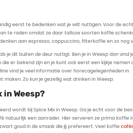
 handig eerst te bedenken wat je wilt nuttigen. Voor de ech
é aan te raden omdat ze daar talloze soorten koffie schen
 denken aan espresso, cappuccino, filterkoffie en zo nog 
ls je dit buiten de deur nuttigt. Ben je in Weesp dan vind j
die er bekend zijn en je kunt ook eerst een kijkje nemen 
line vind je veel informatie over horecagelegenheden in
t maken. Zo kun je gezellig wat drinken in Weesp.
x in Weesp?
veerd wordt bij Spice Mix in Weesp. Ga je echt voor de bes
fé natuurlijk een aanrader. Hier serveren ze prima koffie i
wart goud in de smaak die jij prefereert. Veel koffie
café