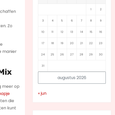
1
2
schaffen
3
4
5
6
7
8
9
ken. Zo
10
11
12
13
14
15
16
17
18
19
20
21
22
23
te
ie manier
24
25
26
27
28
29
30
31
Mix
augustus 2026
nog meer op
« jun
hapje
hten die
eten kunt