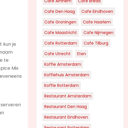
Cafe Arnhem
Cafe Breda
Cafe Den Haag
Cafe Eindhoven
Cafe Groningen
Cafe Haarlem
Cafe Maastricht
Cafe Nijmegen
Cafe Rotterdam
Cafe Tilburg
t kun je
genaam
Cafe Utrecht
Eten
e te
Koffie Amsterdam
Spice Mix
Koffiehuis Amsterdam
e eveneens
Koffie Rotterdam
Restaurant Amsterdam
 serveren
Restaurant Den Haag
an
Restaurant Eindhoven
Restaurant Rotterdam