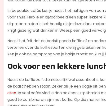
wilt buiten de deur toch zeker kunnen genieten van e
In bepaalde cafés kun je naast het nuttigen van een 
voor thuis. Heb je er bijvoorbeeld een super lekkere 
uitproberen dan is het handig als je deze daar metee
krijgt gezellig wat drinken in Weesp een goed vervolg 
Naast het feit dat de baristi goede koffie of en and
vertellen over de koffiesoorten die zij gebruiken en
ken je ook de oorsprong van je bakje troost en kun jij
Ook voor een lekkere lunc
Naast de koffie zelf, die natuurlijk wel essentieel is,
de kaart hebben staan. Zeker als je een dagje uit b
eten
. In veel cafés vind je dan ook een uitgebreide 
goed te combineren zijn met koffie. Op die manier kies