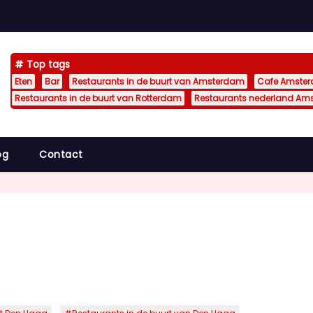
Top tags
Eten
Bar
Restaurants in de buurt van Amsterdam
Cafe Amste
Restaurants in de buurt van Rotterdam
Restaurants nederland Am
og
Contact
,