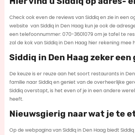
Hier vind u Siddiq op
adres- e
Check ook even de reviews van Siddiq en zie in een og
website
van Siddiq in Den Haag kun je ook de adresg
een telefoonnummer: 070-3601079 om je tafel te rese
zal de kok van Siddiq in Den Haag hier rekening mee h
Siddiq in Den Haag zeker een 
De keuze is er reuze aan het soort restaurants in Den
familie naar Siddiq en geniet van de overheerlijke ge
Siddiq overstapt, is het even of je in een andere were
heeft.
Nieuwsgierig naar wat je te e
Op de webpagina van Siddiq in Den Haag biedt Siddiq 