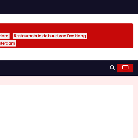
rdam
Restaurants in de buurt van Den Haag
sterdam