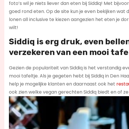
foto’s wil je niets liever dan eten bij Siddiq! Met bij
goed rond eten. Op de site kun je even bekijken wat de 
lonen all inclusive te kiezen aangezien het eten je dor
wilt!
Siddiq is erg druk, even belle
verzekeren van een mooi tafel
Gezien de populariteit van Siddiq is het verstandig e
mooi tafeltje. Als je gegeten hebt bij Siddiq in Den 
help je mogelijke klanten en daarnaast ook het
resta
ook zien welke vegan gerechten Siddiq biedt en of z