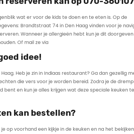
n reserveren kan op 070-36010
enblik wat er voor de kids te doen en te eten is. Op de
egevens: Brandtstraat 74 in Den Haag vinden voor je navi
rveren. Wanneer je allergieën hebt kun je dit doorgeven
ouden. Of mail ze via
goed idee!
 Haag. Heb je zin in Indiaas restaurant? Ga dan gezellig m
rechten die vers voor je worden bereid. Zodra je de dremp
ld bent en kun je alles krijgen wat deze speciale keuken t
ten kan bestellen?
je op voorhand een kijkje in de keuken en na het bekijke