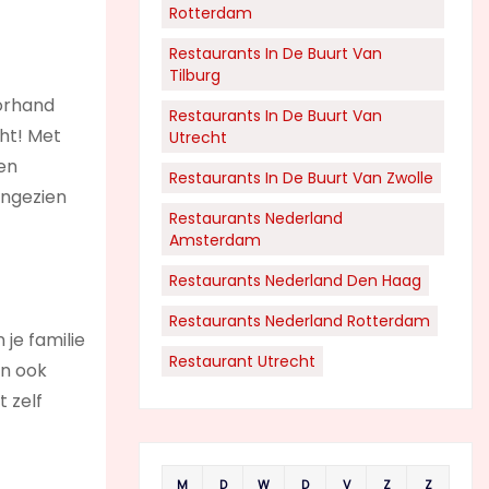
Rotterdam
Restaurants In De Buurt Van
Tilburg
orhand
Restaurants In De Buurt Van
cht! Met
Utrecht
ven
Restaurants In De Buurt Van Zwolle
aangezien
Restaurants Nederland
Amsterdam
Restaurants Nederland Den Haag
Restaurants Nederland Rotterdam
je familie
Restaurant Utrecht
an ook
 zelf
M
D
W
D
V
Z
Z