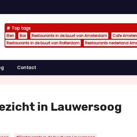
Top tags
Eten
Bar
Restaurants in de buurt van Amsterdam
Cafe Amste
Restaurants in de buurt van Rotterdam
Restaurants nederland Am
og
Contact
ezicht in Lauwersoog
,