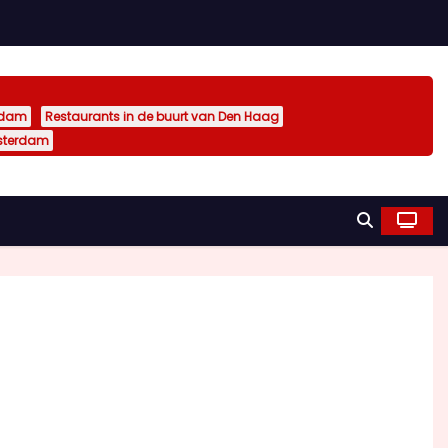
rdam
Restaurants in de buurt van Den Haag
sterdam