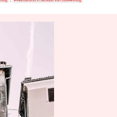
soog
#Restaurants in de buurt van Lauwersoog