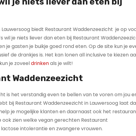
il je niets liever dan eten bij
 Lauwersoog biedt Restaurant Waddenzeezicht je op vo
’s wil je niets liever dan eten bij Restaurant Waddenzeezi
n je gasten je buikje goed rond eten. Op de site kun je e
lusief de drankjes is. Het kan lonen all inclusive te kiezen 
 kun je zoveel
drinken
als je wilt!
ant Waddenzeezicht
 is het verstandig even te bellen van te voren om jou en 
 hebt bij Restaurant Waddenzeezicht in Lauwersoog laat d
elp je mogelijke klanten en daarnaast ook het restaurant
je ook zien welke vegan gerechten Restaurant
lactose intolerantie en zwangere vrouwen.