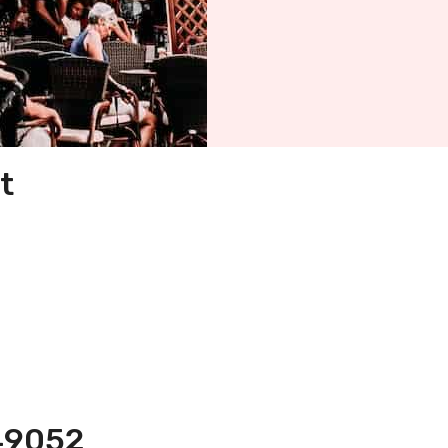
t
349052