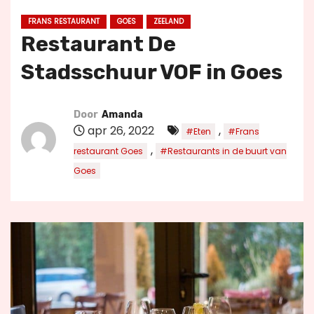
u
FRANS RESTAURANT
GOES
ZEELAND
d
Restaurant De
Stadsschuur VOF in Goes
Door
Amanda
apr 26, 2022
,
#Eten
#Frans
,
restaurant Goes
#Restaurants in de buurt van
Goes