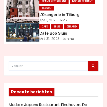
FRANS RESTAURANT
NOORD BRABANT
i
TILBURG
L’Orangerie in Tilburg
g
Apr 1, 2023
Rick
a
CAFE
SLUIS
ZEELAND
Cafe Boo Sluis
t
Mrt 31, 2023
Janine
i
e
Recente berichten
Modern Japans Restaurant Eindhoven: De