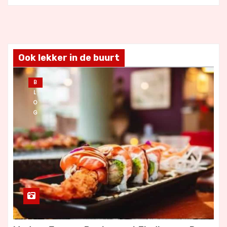
Ook lekker in de buurt
B
L
O
G