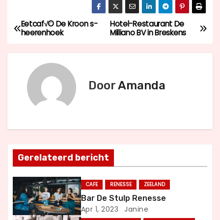
Eetcaf√© De Kroon s-
Hotel-Restaurant De
B
heerenhoek
Milliano BV in Breskens
e
r
Door
Amanda
i
c
h
t
Gerelateerd bericht
n
CAFE
RENESSE
ZEELAND
a
Bar De Stulp Renesse
Apr 1, 2023
Janine
v