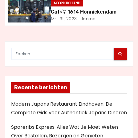
NOORD HOLLAND
t
Caf√© 1614 Monnickendam
Mrt 31, 2023
Janine
i
e
Recente berichten
Modern Japans Restaurant Eindhoven: De
Complete Gids voor Authentiek Japans Dineren
Spareribs Express: Alles Wat Je Moet Weten
Over Bestellen, Bezorgen en Genieten