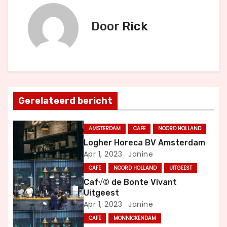
r
Door
Rick
i
c
h
t
Gerelateerd bericht
n
AMSTERDAM
CAFE
NOORD HOLLAND
a
Logher Horeca BV Amsterdam
Apr 1, 2023
Janine
v
CAFE
NOORD HOLLAND
UITGEEST
i
Caf√© de Bonte Vivant
Uitgeest
g
Apr 1, 2023
Janine
CAFE
MONNICKENDAM
a