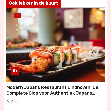
Ook lekker in de buurt
B
L
O
G
Modern Japans Restaurant Eindhoven: De
Complete Gids voor Authentiek Japans
Dineren
Rick