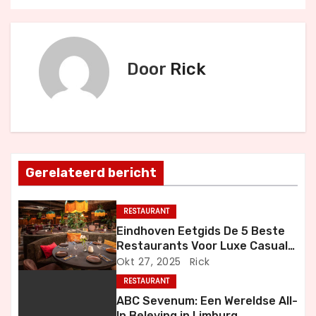
e
r
i
Door
Rick
c
h
t
Gerelateerd bericht
n
a
RESTAURANT
Eindhoven Eetgids De 5 Beste
v
Restaurants Voor Luxe Casual
en Bijzondere Momenten
Okt 27, 2025
Rick
i
RESTAURANT
g
ABC Sevenum: Een Wereldse All-
In Beleving in Limburg