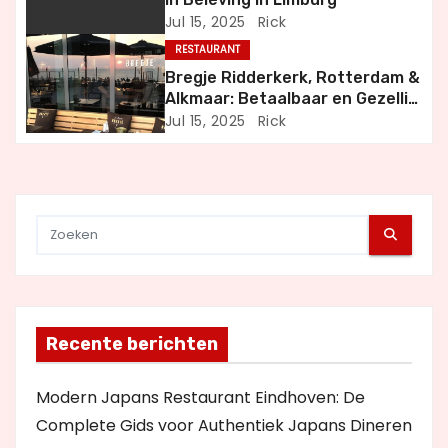
a
Jul 15, 2025
Rick
RESTAURANT
t
Bregje Ridderkerk, Rotterdam &
i
Alkmaar: Betaalbaar en Gezellig
Uit Eten
Jul 15, 2025
Rick
e
Recente berichten
Modern Japans Restaurant Eindhoven: De
Complete Gids voor Authentiek Japans Dineren