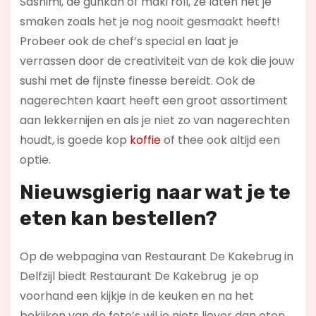
Sashimi, de gunkan of maki roll, ze laten het je
smaken zoals het je nog nooit gesmaakt heeft!
Probeer ook de chef’s special en laat je
verrassen door de creativiteit van de kok die jouw
sushi met de fijnste finesse bereidt. Ook de
nagerechten kaart heeft een groot assortiment
aan lekkernijen en als je niet zo van nagerechten
houdt, is goede kop
koffie
of thee ook altijd een
optie.
Nieuwsgierig naar wat je te
eten kan bestellen?
Op de webpagina van Restaurant De Kakebrug in
Delfzijl biedt Restaurant De Kakebrug je op
voorhand een kijkje in de keuken en na het
bekijken van de foto’s wil je niets liever dan eten