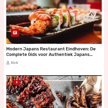
Modern Japans Restaurant Eindhoven: De
Complete Gids voor Authentiek Japans
Dineren
Rick
B
L
O
G