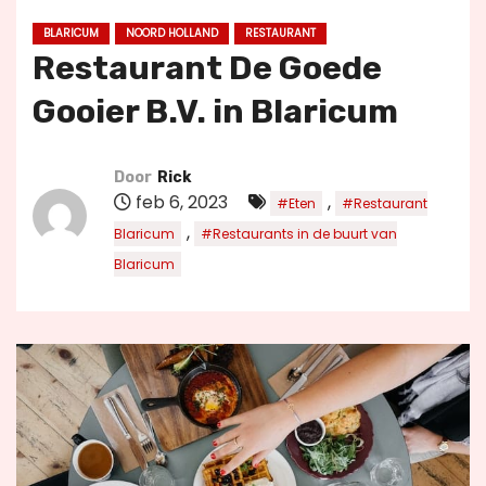
u
BLARICUM
NOORD HOLLAND
RESTAURANT
d
Restaurant De Goede
Gooier B.V. in Blaricum
Door
Rick
feb 6, 2023
,
#Eten
#Restaurant
,
Blaricum
#Restaurants in de buurt van
Blaricum