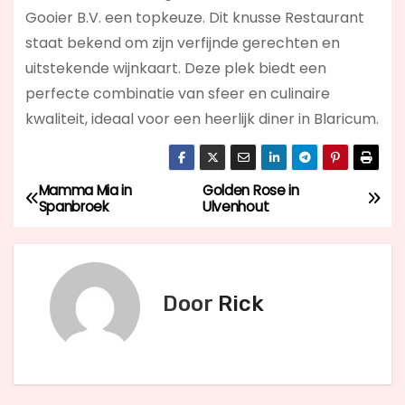
Gooier B.V. een topkeuze. Dit knusse Restaurant
staat bekend om zijn verfijnde gerechten en
uitstekende wijnkaart. Deze plek biedt een
perfecte combinatie van sfeer en culinaire
kwaliteit, ideaal voor een heerlijk diner in Blaricum.
Mamma Mia in
Golden Rose in
B
Spanbroek
Ulvenhout
e
r
Door
Rick
i
c
h