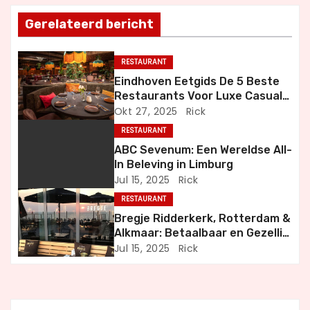
t
Gerelateerd bericht
n
RESTAURANT
a
Eindhoven Eetgids De 5 Beste
Restaurants Voor Luxe Casual
v
en Bijzondere Momenten
Okt 27, 2025
Rick
i
RESTAURANT
ABC Sevenum: Een Wereldse All-
g
In Beleving in Limburg
Jul 15, 2025
Rick
a
RESTAURANT
t
Bregje Ridderkerk, Rotterdam &
Alkmaar: Betaalbaar en Gezellig
i
Uit Eten
Jul 15, 2025
Rick
e