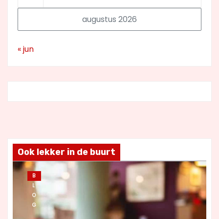
augustus 2026
« jun
Ook lekker in de buurt
B
L
O
G